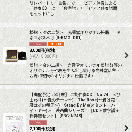
胡レパートリー曲集』です！ ピアノ伴奏による
「伴奏CD」に、「数字譜」と「ピアノ伴奏譜面」
をセットにし…
松脂 ＜金の二胡＞ 光舜堂オリジナル松脂 ※
ネコポス不可
[
R-KMGLD01
]
8,000
円
(税別)
(
税込
:
8,800
円
)
松脂 ＜金の二胡＞ 光舜堂オリジナル松脂 好評の
オリジナル弓や駒を生み出し続ける光舜堂店主・
西野和宏氏のオリジナル松脂です♪ …
【廃盤予定：8月末】 二胡伴奏CD No.74 ＜ひ
まわり(〜愛のテーマ〜) The Rose(〜愛は花・
君はその種子〜) Stand By Me(スタンド・バ
イ・ミー)＞ 映画曲シリーズ ［CD＋数字譜＋
伴奏譜セット］
[
SBC-N74S
]
2,100
円
(税別)