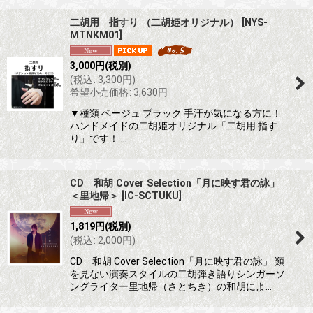
二胡用 指すり （二胡姫オリジナル）
[
NYS-
MTNKM01
]
3,000
円
(税別)
(
税込
:
3,300
円
)
希望小売価格
:
3,630
円
▼種類 ベージュ ブラック 手汗が気になる方に！
ハンドメイドの二胡姫オリジナル「二胡用 指す
り」です！ …
CD 和胡 Cover Selection「月に映す君の詠」
＜里地帰＞
[
IC-SCTUKU
]
1,819
円
(税別)
(
税込
:
2,000
円
)
CD 和胡 Cover Selection「月に映す君の詠」 類
を見ない演奏スタイルの二胡弾き語りシンガーソ
ングライター里地帰（さとちき）の和胡によ…