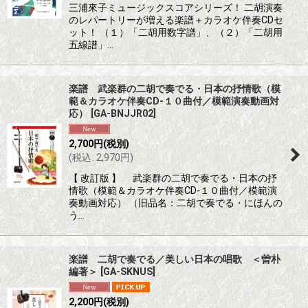
三浦來子ミュージックスコアシリーズ！ 二胡演奏
のレパートリーが増える楽譜＋カラオケ伴奏CDセ
ット！ （１）「二胡用数字譜」、（２）「二胡用
五線譜」…
楽譜 武楽群の二胡で奏でる・日本の抒情歌（模
範＆カラオケ伴奏CD-１０曲付／模範演奏動画対
応）
[
GA-BNJJR02
]
2,700
円
(税別)
(
税込
:
2,970
円
)
【 改訂版 】 武楽群の二胡で奏でる・日本の抒
情歌（模範＆カラオケ伴奏CD-１０曲付／模範演
奏動画対応） （旧品名：二胡で奏でる・にほんの
う…
楽譜 二胡で奏でる／美しい日本の唱歌 ＜曽朴
編著＞
[
GA-SKNUS
]
2,200
円
(税別)