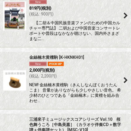
819
円
(税別)
(
税込
:
900
円
)
【二胡＆中国民族音楽ファンのための中国カル
チャー専門誌】 二胡および中国音楽コンサートレ
ポートや普段はなかなか聴けない、国内外さまざ
まな二…
金絲楠木黄檀駒
[
K-HKNKH01
]
2,000
円
(税別)
(
税込
:
2,200
円
)
NEW! 金絲楠木黄檀駒（きんしなんぼくおうたん
こま） 音量がありながらも少しやさしい音色。 希
少材のひとつである『金絲楠木』に黄檀を組み合
わせ…
三浦來子ミュージックスコアシリーズ Vol.10 桜
色舞うころ［中島美嘉］（カラオケ伴奏CD＋数字
譜＋伴奏譜セット）
[
MSC-V10
]