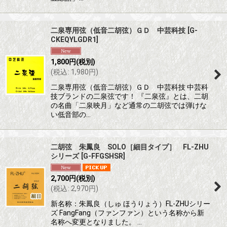
二泉専用弦（低音二胡弦）ＧＤ 中芸科技
[
G-
CKEQYLGDR1
]
1,800
円
(税別)
(
税込
:
1,980
円
)
二泉専用弦（低音二胡弦）ＧＤ 中芸科技 中芸科
技ブランドの二泉弦です！ 『二泉弦』とは、二胡
の名曲「二泉映月」など通常の二胡弦では弾けな
い低音部の…
二胡弦 朱鳳良 SOLO［細目タイプ］ FL-ZHU
シリーズ
[
G-FFGSHSR
]
2,700
円
(税別)
(
税込
:
2,970
円
)
新名称：朱鳳良（しゅ ほうりょう）FL-ZHUシリー
ズ FangFang（ファンファン）という名称から新
名称へ変更となりました。 …