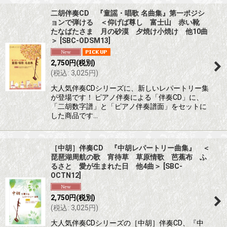
二胡伴奏CD 『童謡・唱歌 名曲集』第一ポジシ
ョンで弾ける ＜仰げば尊し 富士山 赤い靴
たなばたさま 月の砂漠 夕焼け小焼け 他10曲
＞
[
SBC-ODSM13
]
2,750
円
(税別)
(
税込
:
3,025
円
)
大人気伴奏CDシリーズに、新しいレパートリー集
が登場です！ ピアノ伴奏による「伴奏CD」に、
「二胡数字譜」と「ピアノ伴奏譜面」をセットに
した商品です…
［中胡］伴奏CD 『中胡レパートリー曲集』 ＜
琵琶湖周航の歌 宵待草 草原情歌 芭蕉布 ふ
るさと 愛が生まれた日 他4曲＞
[
SBC-
OCTN12
]
2,750
円
(税別)
(
税込
:
3,025
円
)
大人気伴奏CDシリーズの［中胡］伴奏CD、『中