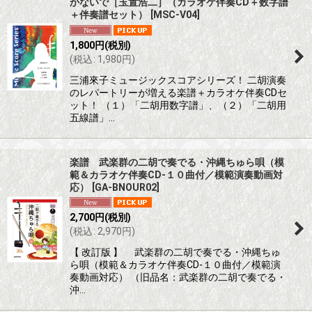
かないで［玉置浩二］（カラオケ伴奏CD＋数字譜
＋伴奏譜セット）
[
MSC-V04
]
1,800
円
(税別)
(
税込
:
1,980
円
)
三浦來子ミュージックスコアシリーズ！ 二胡演奏
のレパートリーが増える楽譜＋カラオケ伴奏CDセ
ット！ （１）「二胡用数字譜」、（２）「二胡用
五線譜」…
楽譜 武楽群の二胡で奏でる・沖縄ちゅら唄（模
範＆カラオケ伴奏CD-１０曲付／模範演奏動画対
応）
[
GA-BNOUR02
]
2,700
円
(税別)
(
税込
:
2,970
円
)
【 改訂版 】 武楽群の二胡で奏でる・沖縄ちゅ
ら唄（模範＆カラオケ伴奏CD-１０曲付／模範演
奏動画対応） （旧品名：武楽群の二胡で奏でる・
沖…