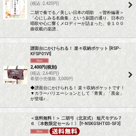
(
税込
:
2,420
円
)
二胡で奏でる／美しい日本の唱歌 ＜曽朴編著＞
「心にしみる名曲集」という副題の通り、日本の
唱歌や心に響くメロディーが詰まった、全１００
曲収載の楽譜…
譜面台にかけられる！ 楽々収納ポケット
[
RSP-
KFSP01VI
]
2,400
円
(税別)
(
税込
:
2,640
円
)
希望小売価格
:
3,000
円
◆譜面台にかけられる！ 楽々収納ポケットです！
▼カラーバリエーションとして「青黄」「黒金」
が登場♪ …
＜送料無料！＞ 二胡弓（北京式） 短尺モデル７
６ 〔本数限定セール！〕
[
Y-NSKGSHT03-SF3
]