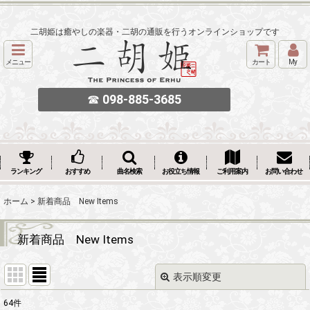
二胡姫は癒やしの楽器・二胡の通販を行うオンラインショップです
メニュー
カート
My
☎
098-885-3685
ランキング
おすすめ
曲名検索
お役立ち情報
ご利用案内
お問い合わせ
ホーム
>
新着商品 New Items
新着商品 New Items
表示順変更
閉じる
64
件