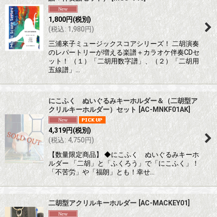
1,800
円
(税別)
(
税込
:
1,980
円
)
三浦來子ミュージックスコアシリーズ！ 二胡演奏
のレパートリーが増える楽譜＋カラオケ伴奏CDセ
ット！ （１）「二胡用数字譜」、（２）「二胡用
五線譜」…
にこふく ぬいぐるみキーホルダー＆（二胡型ア
クリルキーホルダー）セット
[
AC-MNKF01AK
]
4,319
円
(税別)
(
税込
:
4,750
円
)
【数量限定商品】 ◆にこふく ぬいぐるみキーホ
ルダー 「二胡」と「ふくろう」で「にこふく」！
「不苦労」や「福朗」とも！幸せ…
二胡型アクリルキーホルダー
[
AC-MACKEY01
]