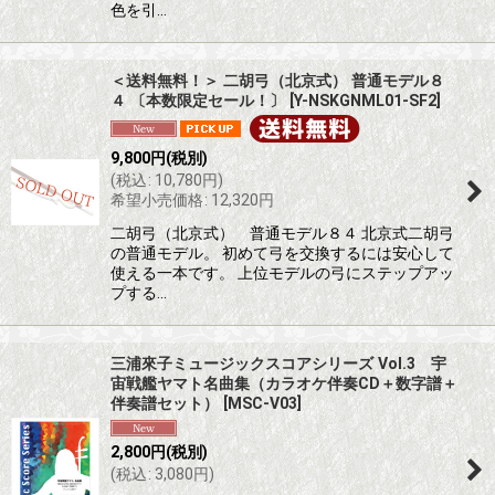
色を引…
＜送料無料！＞ 二胡弓（北京式） 普通モデル８
４ 〔本数限定セール！〕
[
Y-NSKGNML01-SF2
]
9,800
円
(税別)
(
税込
:
10,780
円
)
希望小売価格
:
12,320
円
二胡弓（北京式） 普通モデル８４ 北京式二胡弓
の普通モデル。 初めて弓を交換するには安心して
使える一本です。 上位モデルの弓にステップアッ
プする…
三浦來子ミュージックスコアシリーズ Vol.3 宇
宙戦艦ヤマト名曲集（カラオケ伴奏CD＋数字譜＋
伴奏譜セット）
[
MSC-V03
]
2,800
円
(税別)
(
税込
:
3,080
円
)