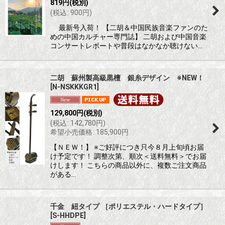
819
円
(税別)
(
税込
:
900
円
)
最新号入荷！ 【二胡＆中国民族音楽ファンのた
めの中国カルチャー専門誌】 二胡および中国音楽
コンサートレポートや普段はなかなか聴けない…
二胡 蘇州製高級黒檀 銀糸デザイン ※NEW！
[
N-NSKKKGR1
]
129,800
円
(税別)
(
税込
:
142,780
円
)
希望小売価格
:
185,900
円
【ＮＥＷ！】 ※ご好評につき只今８月上旬頃お届
け予定です！ 調整次第、順次＜送料無料＞でお届
けします！ こちらの商品以外に、複数ご注文商品
がある…
千金 紐タイプ ［ポリエステル・ハードタイプ］
[
S-HHDPE
]