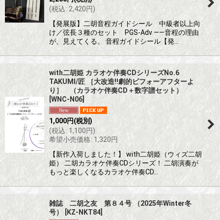
(
税込
:
2,420
円
)
【発展版】二胡音程ガイドシール 中級者以上向
け／弦長３種のセット PGS-Adv ――音程の理由
が、見えてくる。 音程ガイドシール【発…
with二胡姫 カラオケ伴奏CDシリーズNo.6
TAKUMI/匠 ［大改造!!劇的ビフォーアフターよ
り］ （カラオケ伴奏CD＋数字譜セット）
[
WNC-N06
]
1,000
円
(税別)
(
税込
:
1,100
円
)
希望小売価格
:
1,320
円
【新作入荷しました！】 with二胡姫（ウィズ二胡
姫） 二胡カラオケ伴奏CDシリーズ！ 二胡演奏が
もっと楽しくなるカラオケ伴奏CD…
雑誌 二胡之友 第８４号 （2025年Winter冬
号）
[
KZ-NKT84
]