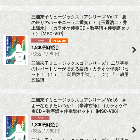
三浦來子ミュージックスコアシリーズ Vol.7 夏
の終りのハーモニー（二重奏） / ［玉置浩二・井
上陽水］（カラオケ伴奏CD＋数字譜＋伴奏譜セッ
ト）
[
MSC-V07
]
1,800
円
(税別)
(
税込
:
1,980
円
)
三浦來子ミュージックスコアシリーズ！ 二胡演奏
のレパートリーが増える楽譜＋カラオケ伴奏CDセ
ット！ （１）「二胡用数字譜」、（２）「二胡用
五線譜」…
三浦來子ミュージックスコアシリーズ Vol.6 さ
よーならまたいつか！［米津玄師］（カラオケ伴
奏CD＋数字譜＋伴奏譜セット）
[
MSC-V06
]
1,800
円
(税別)
(
税込
:
1,980
円
)