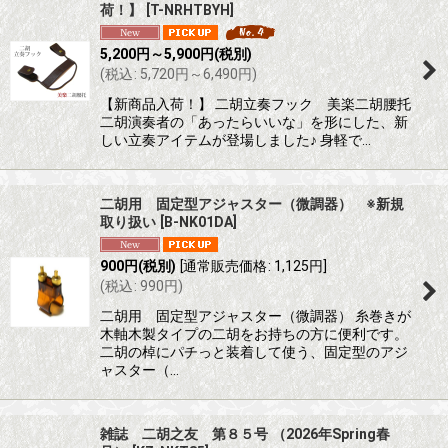
荷！】
[
T-NRHTBYH
]
5,200
円
～5,900
円
(税別)
(
税込
:
5,720
円
～6,490
円
)
【新商品入荷！】 二胡立奏フック 美楽二胡腰托
二胡演奏者の「あったらいいな」を形にした、新
しい立奏アイテムが登場しました♪ 身軽で…
二胡用 固定型アジャスター（微調器） ※新規
取り扱い
[
B-NK01DA
]
900
円
(税別)
[
通常販売価格
:
1,125
円
]
(
税込
:
990
円
)
二胡用 固定型アジャスター（微調器） 糸巻きが
木軸木製タイプの二胡をお持ちの方に便利です。
二胡の棹にパチっと装着して使う、固定型のアジ
ャスター（…
雑誌 二胡之友 第８５号 （2026年Spring春