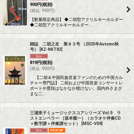
900
円
(税別)
(
税込
:
990
円
)
【数量限定商品】 ◆二胡型アクリルキーホルダー
◆二胡型アクリルキーホルダー …
雑誌 二胡之友 第８３号 （2025年Autumn秋
号）
[
KZ-NKT83
]
819
円
(税別)
(
税込
:
900
円
)
【二胡＆中国民族音楽ファンのための中国カル
チャー専門誌】 二胡および中国音楽コンサートレ
ポートや普段はなかなか聴けない、国内外さまざ
まな二…
三浦來子ミュージックスコアシリーズ Vol.9 ラ
ストエンペラー ［坂本龍一］（カラオケ伴奏CD
＋数字譜＋伴奏譜セット）
[
MSC-V09
]