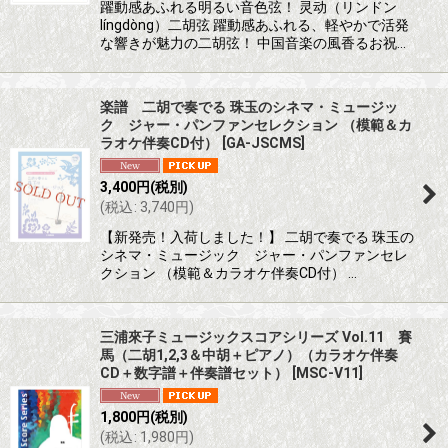
躍動感あふれる明るい音色弦！ 灵动（リンドン
língdòng）二胡弦 躍動感あふれる、軽やかで活発
な響きが魅力の二胡弦！ 中国音楽の風香るお祝…
楽譜 二胡で奏でる 珠玉のシネマ・ミュージッ
ク ジャー・パンファンセレクション （模範＆カ
ラオケ伴奏CD付）
[
GA-JSCMS
]
3,400
円
(税別)
(
税込
:
3,740
円
)
【新発売！入荷しました！】 二胡で奏でる 珠玉の
シネマ・ミュージック ジャー・パンファンセレ
クション （模範＆カラオケ伴奏CD付） …
三浦來子ミュージックスコアシリーズ Vol.11 賽
馬（二胡1,2,3＆中胡＋ピアノ）（カラオケ伴奏
CD＋数字譜＋伴奏譜セット）
[
MSC-V11
]
1,800
円
(税別)
(
税込
:
1,980
円
)