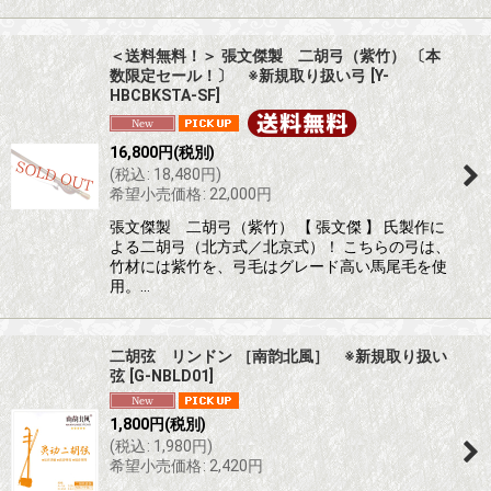
＜送料無料！＞ 張文傑製 二胡弓（紫竹） 〔本
数限定セール！〕 ※新規取り扱い弓
[
Y-
HBCBKSTA-SF
]
16,800
円
(税別)
(
税込
:
18,480
円
)
希望小売価格
:
22,000
円
張文傑製 二胡弓（紫竹） 【 張文傑 】 氏製作に
よる二胡弓（北方式／北京式）！ こちらの弓は、
竹材には紫竹を、弓毛はグレード高い馬尾毛を使
用。…
二胡弦 リンドン ［南韵北風］ ※新規取り扱い
弦
[
G-NBLD01
]
1,800
円
(税別)
(
税込
:
1,980
円
)
希望小売価格
:
2,420
円