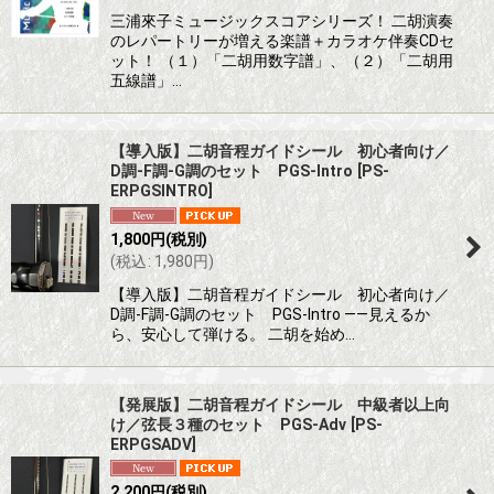
三浦來子ミュージックスコアシリーズ！ 二胡演奏
のレパートリーが増える楽譜＋カラオケ伴奏CDセ
ット！ （１）「二胡用数字譜」、（２）「二胡用
五線譜」…
【導入版】二胡音程ガイドシール 初心者向け／
D調-F調-G調のセット PGS-Intro
[
PS-
ERPGSINTRO
]
1,800
円
(税別)
(
税込
:
1,980
円
)
【導入版】二胡音程ガイドシール 初心者向け／
D調-F調-G調のセット PGS-Intro ――見えるか
ら、安心して弾ける。 二胡を始め…
【発展版】二胡音程ガイドシール 中級者以上向
け／弦長３種のセット PGS-Adv
[
PS-
ERPGSADV
]
2,200
円
(税別)