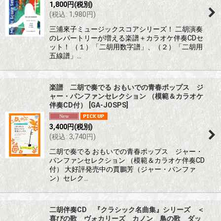
1,800
円
(税別)
(
税込
:
1,980
円
)
三浦來子ミュージックスコアシリーズ！ 二胡演奏
のレパートリーが増える楽譜＋カラオケ伴奏CDセ
ット！ （１）「二胡用数字譜」、（２）「二胡用
五線譜」…
楽譜 二胡で奏でる おもいでの青春ポップス ジ
ャー・パンファンセレクション （模範＆カラオケ
伴奏CD付）
[
GA-JOSPS
]
3,400
円
(税別)
(
税込
:
3,740
円
)
二胡で奏でる おもいでの青春ポップス ジャー・
パンファンセレクション （模範＆カラオケ伴奏CD
付） 大好評発売中の賈鵬芳（ジャー・パンファ
ン）セレク…
二胡伴奏CD 『クラシック名曲集』シリーズ ＜
喜びの歌 ヴォカリーズ カノン 鳥の歌 ダッ