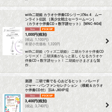
with二胡姫 カラオケ伴奏CDシリーズNo.4 ムー
ンライト伝説 ［美少女戦士セーラームーン］
（カラオケ伴奏CD＋数字譜セット）
[
WNC-N04
]
1,000
円
(税別)
(
税込
:
1,100
円
)
希望小売価格
:
1,320
円
with二胡姫（ウィズ二胡姫） 二胡カラオケ伴奏CD
シリーズ！ 二胡演奏がもっと楽しくなるカラオケ
伴奏CD＋数字譜セット！ 二胡姫がさまざまな製
作…
楽譜 二胡で奏でる 心おどるヒット・パレード
ジャー・パンファンセレクション （模範＆カラオ
ケ伴奏CD付）
[
GA-JKHPS
]
3,400
円
(税別)
(
税込
:
3,740
円
)