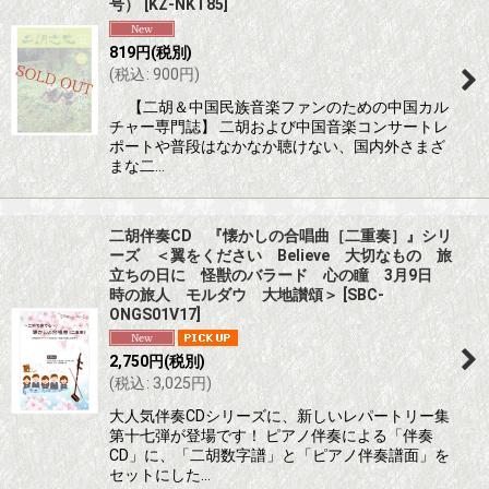
号）
[
KZ-NKT85
]
819
円
(税別)
(
税込
:
900
円
)
【二胡＆中国民族音楽ファンのための中国カル
チャー専門誌】 二胡および中国音楽コンサートレ
ポートや普段はなかなか聴けない、国内外さまざ
まな二…
二胡伴奏CD 『懐かしの合唱曲［二重奏］』シリ
ーズ ＜翼をください Believe 大切なもの 旅
立ちの日に 怪獣のバラード 心の瞳 3月9日
時の旅人 モルダウ 大地讃頌＞
[
SBC-
ONGS01V17
]
2,750
円
(税別)
(
税込
:
3,025
円
)
大人気伴奏CDシリーズに、新しいレパートリー集
第十七弾が登場です！ ピアノ伴奏による「伴奏
CD」に、「二胡数字譜」と「ピアノ伴奏譜面」を
セットにした…