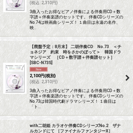
(
税込
:
2,310
円
)
3曲入ったお得なピアノ伴奏による伴奏用CD＋数
字譜＋伴奏楽譜のセットです。 伴奏CDシリーズの
No.74は映画曲シリーズ！ １曲目は永遠の名作、
映…
【廃盤予定：8月末】 二胡伴奏CD No.73 ＜チ
ョネジア 約束 時をさかのぼって＞ 韓国ドラ
マシリーズ ［CD＋数字譜＋伴奏譜セット］
[
SBC-N73S
]
2,100
円
(税別)
(
税込
:
2,310
円
)
3曲入ったお得なピアノ伴奏による伴奏用CD＋数
字譜＋伴奏楽譜のセットです。 伴奏CDシリーズの
No.73は韓国時代劇ドラマシリーズ！ １曲目は
「ト…
with二胡姫 カラオケ伴奏CDシリーズNo.2 ザナ
ルカンドにて ［ファイナルファンタジーX］