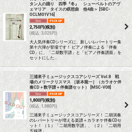
タン人の踊り 四季『冬』 シューベルトのアヴ
ェマリア タイスの瞑想曲 他4曲＞
[
SBC-
OCLM01V16
]
2,750
円
(税別)
(
税込
:
3,025
円
)
大人気伴奏CDシリーズに、新しいレパートリー集
第十六弾が登場です！ ピアノ伴奏による「伴奏
CD」に、「二胡数字譜」と「ピアノ伴奏譜面」を
セットにした…
三浦來子ミュージックスコアシリーズ Vol.8 戦
場のメリークリスマス ［坂本龍一］（カラオケ伴
奏CD＋数字譜＋伴奏譜セット）
[
MSC-V08
]
1,800
円
(税別)
(
税込
:
1,980
円
)
三浦來子ミュージックスコアシリーズ！ 二胡演奏
のレパートリーが増える楽譜＋カラオケ伴奏CDセ
ット！ （１）「二胡用数字譜」、（２）「二胡用
五線譜」…