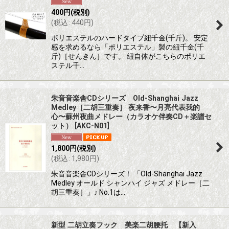
400
円
(税別)
(
税込
:
440
円
)
ポリエステルのハードタイプ紐千金(千斤)。 安定
感を求めるなら「ポリエステル」製の紐千金(千
斤)［せんきん］です。 紐自体がこちらのポリエ
ステル千…
朱音音楽舎CDシリーズ Old-Shanghai Jazz
Medley［二胡三重奏］ 夜来香〜月亮代表我的
心〜蘇州夜曲メドレー（カラオケ伴奏CD＋楽譜セ
ット）
[
AKC-N01
]
1,800
円
(税別)
(
税込
:
1,980
円
)
朱音音楽舎CDシリーズ！ 「Old-Shanghai Jazz
Medley オールド シャンハイ ジャズ メドレー［二
胡三重奏］」♪ No.1は…
新型 二胡立奏フック 美楽二胡腰托 【新入