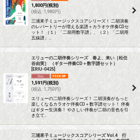
1,800
円
(税別)
(
税込
:
1,980
円
)
三浦來子ミュージックスコアシリーズ！ 二胡演奏
のレパートリーが増える楽譜＋カラオケ伴奏CDセ
ット！ （１）「二胡用数字譜」、（２）「二胡用
五線譜」…
エリューの二胡伴奏シリーズ 春よ、来い［松任
谷由実］ （ギター伴奏CD＋数字譜セット）
[
ERIU-0425
]
1,591
円
(税別)
(
税込
:
1,750
円
)
エリューの二胡伴奏シリーズ！ 二胡演奏がもっと
楽しくなるカラオケ伴奏CD＋数字譜セット！ 伴奏
はギター生演奏！ やさしい伴奏が二胡の音色を引
き立て…
三浦來子ミュージックスコアシリーズ Vol.4 行