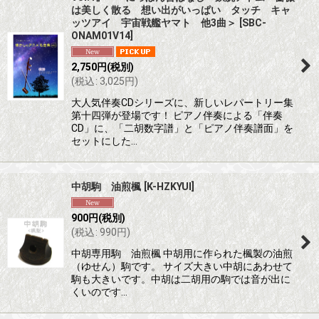
は美しく散る 想い出がいっぱい タッチ キャ
ッツアイ 宇宙戦艦ヤマト 他3曲＞
[
SBC-
ONAM01V14
]
2,750
円
(税別)
(
税込
:
3,025
円
)
大人気伴奏CDシリーズに、新しいレパートリー集
第十四弾が登場です！ ピアノ伴奏による「伴奏
CD」に、「二胡数字譜」と「ピアノ伴奏譜面」を
セットにした…
中胡駒 油煎楓
[
K-HZKYUI
]
900
円
(税別)
(
税込
:
990
円
)
中胡専用駒 油煎楓 中胡用に作られた楓製の油煎
（ゆせん）駒です。 サイズ大きい中胡にあわせて
駒も大きいです。中胡は二胡用の駒では音が出に
くいのです…