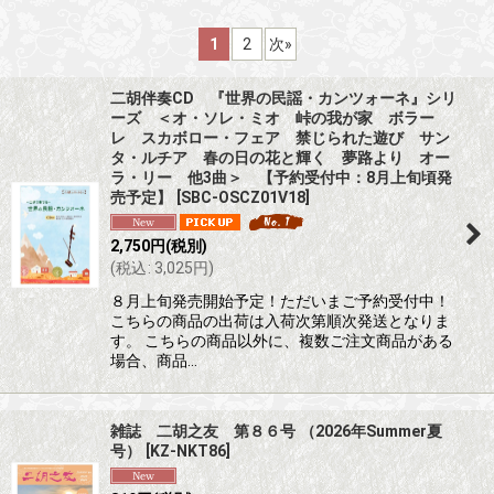
表示数
:
1
2
次
»
並び順
:
二胡伴奏CD 『世界の民謡・カンツォーネ』シリ
ーズ ＜オ・ソレ・ミオ 峠の我が家 ボラー
絞り込む
レ スカボロー・フェア 禁じられた遊び サン
タ・ルチア 春の日の花と輝く 夢路より オー
ラ・リー 他3曲＞ 【予約受付中：8月上旬頃発
売予定】
[
SBC-OSCZ01V18
]
2,750
円
(税別)
(
税込
:
3,025
円
)
８月上旬発売開始予定！ただいまご予約受付中！
こちらの商品の出荷は入荷次第順次発送となりま
す。 こちらの商品以外に、複数ご注文商品がある
場合、商品…
雑誌 二胡之友 第８６号 （2026年Summer夏
号）
[
KZ-NKT86
]