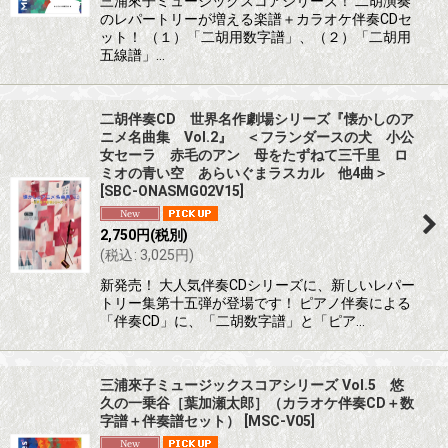
三浦來子ミュージックスコアシリーズ！ 二胡演奏
のレパートリーが増える楽譜＋カラオケ伴奏CDセ
ット！ （１）「二胡用数字譜」、（２）「二胡用
五線譜」…
二胡伴奏CD 世界名作劇場シリーズ『懐かしのア
ニメ名曲集 Vol.2』 ＜フランダースの犬 小公
女セーラ 赤毛のアン 母をたずねて三千里 ロ
ミオの青い空 あらいぐまラスカル 他4曲＞
[
SBC-ONASMG02V15
]
2,750
円
(税別)
(
税込
:
3,025
円
)
新発売！ 大人気伴奏CDシリーズに、新しいレパー
トリー集第十五弾が登場です！ ピアノ伴奏による
「伴奏CD」に、「二胡数字譜」と「ピア…
三浦來子ミュージックスコアシリーズ Vol.5 悠
久の一乗谷［葉加瀬太郎］（カラオケ伴奏CD＋数
字譜＋伴奏譜セット）
[
MSC-V05
]