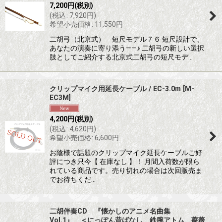
7,200
円
(税別)
(
税込
:
7,920
円
)
希望小売価格
:
11,550
円
二胡弓（北京式） 短尺モデル７６ 短尺設計で、
あなたの演奏に寄り添う――♪ 二胡弓の新しい選択
肢としてご紹介する北京式二胡弓の短尺モデ…
クリップマイク用延長ケーブル / EC-3.0m
[
M-
EC3M
]
4,200
円
(税別)
(
税込
:
4,620
円
)
希望小売価格
:
6,600
円
お陰様で話題のクリップマイク延長ケーブルご好
評につき只今【 在庫なし 】！ 月間入荷数が限ら
れている商品です。売り切れの場合は次回販売ま
でお待ちくだ…
二胡伴奏CD 『懐かしのアニメ名曲集
Vol.1』 ＜にっぽん昔ばなし 鉄腕アトム 薔薇