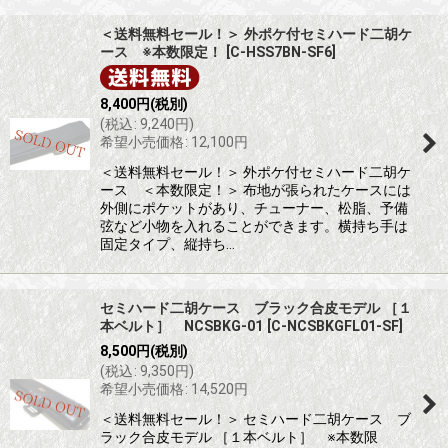
表示数
:
＜送料無料セール！＞ 外ポケ付セミハード二胡ケ
ース ※本数限定！
[
C-HSS7BN-SF6
]
並び順
:
8,400
円
(税別)
絞り込む
(
税込
:
9,240
円
)
希望小売価格
:
12,100
円
＜送料無料セール！＞ 外ポケ付セミハード二胡ケ
ース ＜本数限定！＞ 布地が張られたケースには
外側にポケットがあり、チューナー、松脂、予備
弦など小物を入れることができます。横持ち手は
固定タイプ、縦持ち…
セミハード二胡ケース ブラック合皮モデル ［１
本ベルト］ NCSBKG-01
[
C-NCSBKGFL01-SF
]
8,500
円
(税別)
(
税込
:
9,350
円
)
希望小売価格
:
14,520
円
＜送料無料セール！＞ セミハード二胡ケース ブ
ラック合皮モデル ［１本ベルト］ ※本数限