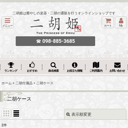
二胡姫は癒やしの楽器・二胡の通販を行うオンラインショップです
メニュー
カート
My
☎
098-885-3685
ランキング
おすすめ
曲名検索
お役立ち情報
ご利用案内
お問い合わせ
ホーム
>
二胡付属品
>
二胡ケース
二胡ケース
表示順変更
閉じる
2
件