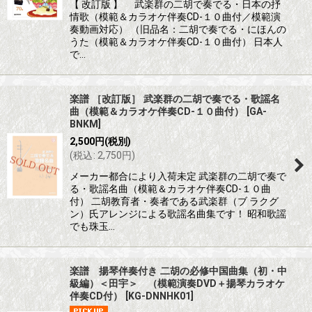
【 改訂版 】 武楽群の二胡で奏でる・日本の抒
情歌（模範＆カラオケ伴奏CD-１０曲付／模範演
奏動画対応） （旧品名：二胡で奏でる・にほんの
うた（模範＆カラオケ伴奏CD-１０曲付） 日本人
で…
楽譜 ［改訂版］ 武楽群の二胡で奏でる・歌謡名
曲（模範＆カラオケ伴奏CD-１０曲付）
[
GA-
BNKM
]
2,500
円
(税別)
(
税込
:
2,750
円
)
メーカー都合により入荷未定 武楽群の二胡で奏で
る・歌謡名曲（模範＆カラオケ伴奏CD-１０曲
付） 二胡教育者・奏者である武楽群（ブ ラクグ
ン）氏アレンジによる歌謡名曲集です！ 昭和歌謡
でも珠玉…
楽譜 揚琴伴奏付き 二胡の必修中国曲集（初・中
級編）＜田宇＞ （模範演奏DVD＋揚琴カラオケ
伴奏CD付）
[
KG-DNNHK01
]