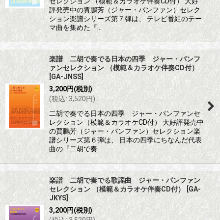
セレクション （模範＆カラオケ伴奏CD付） 大好
評発売中の賈鵬芳（ジャー・パンファン）セレク
ション楽譜シリーズ第７弾は、 テレビ番組のテー
マ曲を集めた『…
楽譜 二胡で奏でる日本の四季 ジャー・パンフ
ァンセレクション （模範＆カラオケ伴奏CD付）
[
GA-JNSS
]
3,200
円
(税別)
(
税込
:
3,520
円
)
二胡で奏でる日本の四季 ジャー・パンファンセ
レクション（模範＆カラオケCD付） 大好評発売中
の賈鵬芳（ジャー・パンファン）セレクション楽
譜シリーズ第６弾は、 日本の四季にちなんだ代表
曲の『二胡で奏…
楽譜 二胡で奏でる歌謡曲 ジャー・パンファン
セレクション （模範＆カラオケ伴奏CD付）
[
GA-
JKYS
]
3,200
円
(税別)