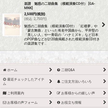
楽譜 魅惑の二胡曲集 （模範演奏CD付）
[
GA-
MNK
]
2,500
円
(税別)
(
税込
:
2,750
円
)
魅惑の二胡曲集 （模範演奏CD付） 「紅楼夢」や
「蒙古舞曲」といった有名中国曲から、平井堅の
「美しい人」や一青窈の「ハナミズキ」など日本
のPOP曲などが計20曲掲載された模範演奏CD付き
の楽譜集です…
ホーム
二胡Q&A
最近チェックしたアイテ
ご注文方法いろいろ
ム
ご利用案内
お客様からの嬉しい声
お客様の声フォーム
お役立ち情報