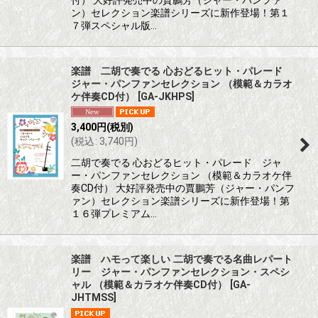
ン）セレクション楽譜シリーズに新作登場！第１
７弾スペシャル版…
楽譜 二胡で奏でる 心おどるヒット・パレード
ジャー・パンファンセレクション （模範＆カラオ
ケ伴奏CD付）
[
GA-JKHPS
]
3,400
円
(税別)
(
税込
:
3,740
円
)
二胡で奏でる 心おどるヒット・パレード ジャ
ー・パンファンセレクション （模範＆カラオケ伴
奏CD付） 大好評発売中の賈鵬芳（ジャー・パンフ
ァン）セレクション楽譜シリーズに新作登場！第
１６弾プレミアム…
楽譜 ハモって楽しい 二胡で奏でる名曲レパート
リー ジャー・パンファンセレクション・スペシ
ャル （模範＆カラオケ伴奏CD付）
[
GA-
JHTMSS
]