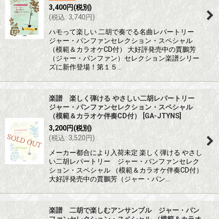
3,400
円
(税別)
(
税込
:
3,740
円
)
ハモって楽しい 二胡で奏でる名曲レパートリー
ジャー・パンファンセレクション・スペシャル
（模範＆カラオケCD付） 大好評発売中の賈鵬芳
（ジャー・パンファン）セレクション楽譜シリー
ズに新作登場！第１５…
楽譜 楽しく弾ける やさしい二胡レパートリー
ジャー・パンファンセレクション・スペシャル
（模範＆カラオケ伴奏CD付）
[
GA-JTYNS
]
3,200
円
(税別)
(
税込
:
3,520
円
)
メーカー都合により入荷未定 楽しく弾ける やさし
い二胡レパートリー ジャー・パンファンセレク
ション・スペシャル （模範＆カラオケ伴奏CD付）
大好評発売中の賈鵬芳（ジャー・パン…
楽譜 二胡で楽しむアンサンブル ジャー・パン