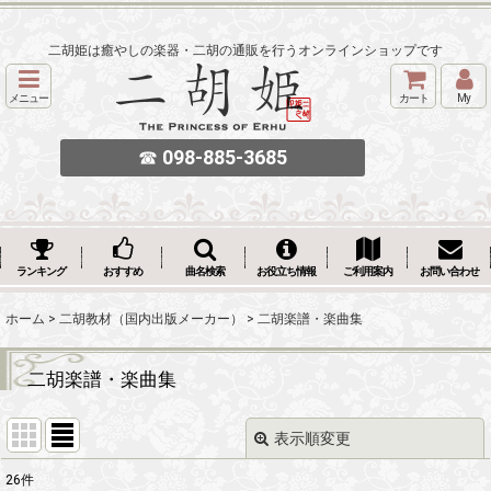
二胡姫は癒やしの楽器・二胡の通販を行うオンラインショップです
メニュー
カート
My
☎
098-885-3685
ランキング
おすすめ
曲名検索
お役立ち情報
ご利用案内
お問い合わせ
ホーム
>
二胡教材（国内出版メーカー）
>
二胡楽譜・楽曲集
二胡楽譜・楽曲集
表示順変更
閉じる
26
件