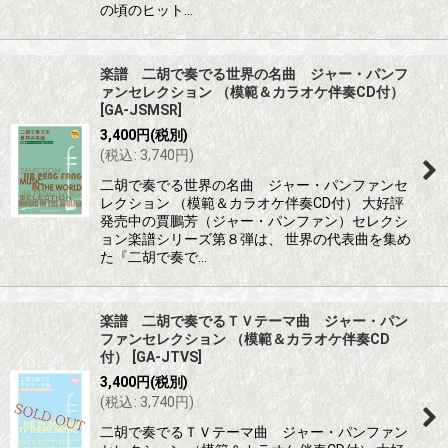
の頃のヒット…
楽譜 二胡で奏でる世界の名曲 ジャー・パンフ
ァンセレクション （模範＆カラオケ伴奏CD付）
[
GA-JSMSR
]
3,400
円
(税別)
(
税込
:
3,740
円
)
二胡で奏でる世界の名曲 ジャー・パンファンセ
レクション （模範＆カラオケ伴奏CD付） 大好評
発売中の賈鵬芳（ジャー・パンファン）セレクシ
ョン楽譜シリーズ第８弾は、 世界の代表曲を集め
た『二胡で奏で…
楽譜 二胡で奏でるＴＶテーマ曲 ジャー・パン
ファンセレクション （模範＆カラオケ伴奏CD
付）
[
GA-JTVS
]
3,400
円
(税別)
(
税込
:
3,740
円
)
二胡で奏でるＴＶテーマ曲 ジャー・パンファン