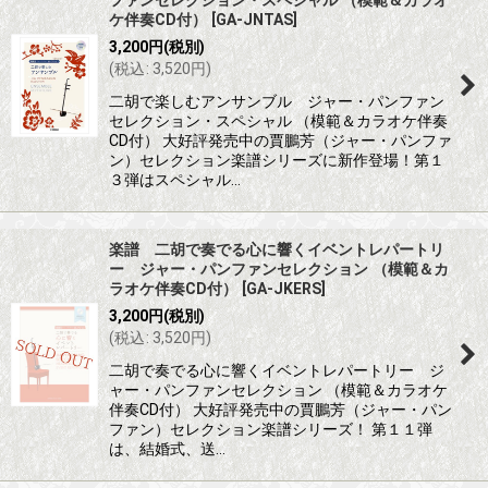
ファンセレクション・スペシャル （模範＆カラオ
ケ伴奏CD付）
[
GA-JNTAS
]
3,200
円
(税別)
(
税込
:
3,520
円
)
二胡で楽しむアンサンブル ジャー・パンファン
セレクション・スペシャル （模範＆カラオケ伴奏
CD付） 大好評発売中の賈鵬芳（ジャー・パンファ
ン）セレクション楽譜シリーズに新作登場！第１
３弾はスペシャル…
楽譜 二胡で奏でる心に響くイベントレパートリ
ー ジャー・パンファンセレクション （模範＆カ
ラオケ伴奏CD付）
[
GA-JKERS
]
3,200
円
(税別)
(
税込
:
3,520
円
)
二胡で奏でる心に響くイベントレパートリー ジ
ャー・パンファンセレクション （模範＆カラオケ
伴奏CD付） 大好評発売中の賈鵬芳（ジャー・パン
ファン）セレクション楽譜シリーズ！ 第１１弾
は、結婚式、送…