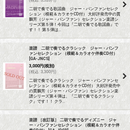
(
税込
:
3,520
円
)
二胡で奏でる歌謡曲 ジャー・パンファンセレク
ション（模範＆カラオケCD付） 大好評発売中の賈
鵬芳（ジャー・パンファン）セレクション楽譜シ
リーズ第５弾！今回は『二胡で奏でる歌謡曲』で
す！！ 第５弾は…
楽譜 二胡で奏でるクラシック ジャー・パンフ
ァンセレクション （模範＆カラオケ伴奏CD付）
[
GA-JNCS
]
3,000
円
(税別)
(
税込
:
3,300
円
)
二胡で奏でるクラシック ジャー・パンファンセ
レクション（模範＆カラオケCD付） 大好評発売中
の賈鵬芳（ジャー・パンファン）セレクション楽
譜シリーズ第４弾は、『二胡で奏でるクラシッ
ク』です！！ クラ…
楽譜 ［改訂版］ 二胡で奏でるディズニー ジャ
ー・パンファンセレクション （模範＆カラオケ伴