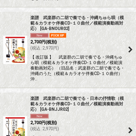
楽譜 武楽群の二胡で奏でる・沖縄ちゅら唄（模
範＆カラオケ伴奏CD-１０曲付／模範演奏動画対
応）
[
GA-BNOUR02
]
2,700
円
(税別)
(
税込
:
2,970
円
)
【 改訂版 】 武楽群の二胡で奏でる・沖縄ちゅ
ら唄（模範＆カラオケ伴奏CD-１０曲付／模範演
奏動画対応） （旧品名：武楽群の二胡で奏でる・
沖縄のうた（模範＆カラオケ伴奏CD-１０曲付）
沖…
楽譜 武楽群の二胡で奏でる・日本の抒情歌（模
範＆カラオケ伴奏CD-１０曲付／模範演奏動画対
応）
[
GA-BNJJR02
]
2,700
円
(税別)
(
税込
:
2,970
円
)