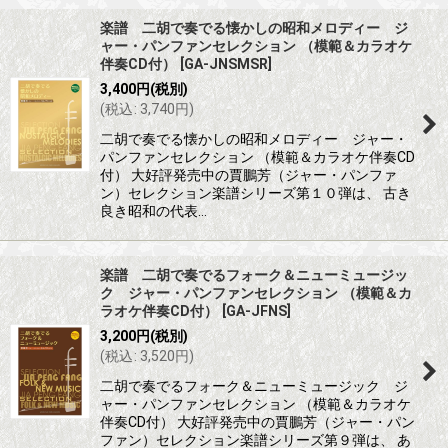
楽譜 二胡で奏でる懐かしの昭和メロディー ジ
ャー・パンファンセレクション （模範＆カラオケ
伴奏CD付）
[
GA-JNSMSR
]
3,400
円
(税別)
(
税込
:
3,740
円
)
二胡で奏でる懐かしの昭和メロディー ジャー・
パンファンセレクション （模範＆カラオケ伴奏CD
付） 大好評発売中の賈鵬芳（ジャー・パンファ
ン）セレクション楽譜シリーズ第１０弾は、 古き
良き昭和の代表…
楽譜 二胡で奏でるフォーク＆ニューミュージッ
ク ジャー・パンファンセレクション （模範＆カ
ラオケ伴奏CD付）
[
GA-JFNS
]
3,200
円
(税別)
(
税込
:
3,520
円
)
二胡で奏でるフォーク＆ニューミュージック ジ
ャー・パンファンセレクション （模範＆カラオケ
伴奏CD付） 大好評発売中の賈鵬芳（ジャー・パン
ファン）セレクション楽譜シリーズ第９弾は、 あ