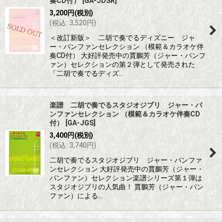
奏CD付）
[
GA-JDSR
]
3,200
円
(税別)
(
税込
:
3,520
円
)
＜改訂新版＞ 二胡で奏でるディズニー ジャ
ー・パンファンセレクション （模範＆カラオケ伴
奏CD付） 大好評発売中の賈鵬芳（ジャー・パンフ
ァン）セレクションの第２弾として発売された
「二胡で奏でるディズ…
楽譜 二胡で奏でるスタジオジブリ ジャー・パ
ンファンセレクション （模範＆カラオケ伴奏CD
付）
[
GA-JGS
]
3,400
円
(税別)
(
税込
:
3,740
円
)
二胡で奏でるスタジオジブリ ジャー・パンファ
ンセレクション 大好評発売中の賈鵬芳（ジャー・
パンファン）セレクション楽譜シリーズ第１弾は
スタジオジブリの人気曲！ 賈鵬芳（ジャー・パン
ファン）による…