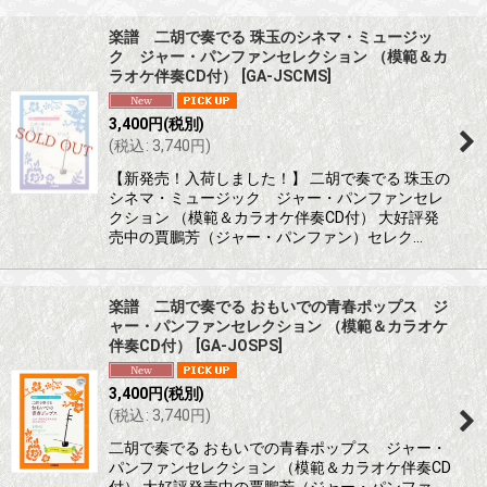
表示数
:
楽譜 二胡で奏でる 珠玉のシネマ・ミュージッ
ク ジャー・パンファンセレクション （模範＆カ
並び順
:
ラオケ伴奏CD付）
[
GA-JSCMS
]
3,400
円
(税別)
絞り込む
(
税込
:
3,740
円
)
【新発売！入荷しました！】 二胡で奏でる 珠玉の
シネマ・ミュージック ジャー・パンファンセレ
クション （模範＆カラオケ伴奏CD付） 大好評発
売中の賈鵬芳（ジャー・パンファン）セレク…
楽譜 二胡で奏でる おもいでの青春ポップス ジ
ャー・パンファンセレクション （模範＆カラオケ
伴奏CD付）
[
GA-JOSPS
]
3,400
円
(税別)
(
税込
:
3,740
円
)
二胡で奏でる おもいでの青春ポップス ジャー・
パンファンセレクション （模範＆カラオケ伴奏CD
付） 大好評発売中の賈鵬芳（ジャー・パンファ