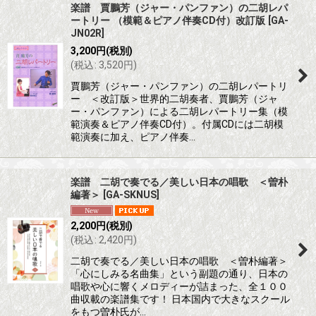
楽譜 賈鵬芳（ジャー・パンファン）の二胡レパ
ートリー （模範＆ピアノ伴奏CD付）改訂版
[
GA-
JN02R
]
3,200
円
(税別)
(
税込
:
3,520
円
)
賈鵬芳（ジャー・パンファン）の二胡レパートリ
ー ＜改訂版＞世界的二胡奏者、賈鵬芳（ジャ
ー・パンファン）による二胡レパートリー集（模
範演奏＆ピアノ伴奏CD付）。付属CDには二胡模
範演奏に加え、ピアノ伴奏…
楽譜 二胡で奏でる／美しい日本の唱歌 ＜曽朴
編著＞
[
GA-SKNUS
]
2,200
円
(税別)
(
税込
:
2,420
円
)
二胡で奏でる／美しい日本の唱歌 ＜曽朴編著＞
「心にしみる名曲集」という副題の通り、日本の
唱歌や心に響くメロディーが詰まった、全１００
曲収載の楽譜集です！ 日本国内で大きなスクール
をもつ曽朴氏が…