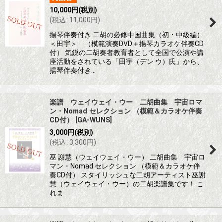
10,000
円
(税別)
(
税込
:
11,000
円
)
揚琴伴奏付き 二胡の必修中国曲集（初・中級編）
＜田宇＞ （模範演奏DVD＋揚琴カラオケ伴奏CD
付） 気鋭の二胡奏者教育者として全国で公演や講
座活動をされている「田宇（デン ウ）氏」から、
揚琴伴奏付き…
楽譜 ウェイウェイ・ウー 二胡曲集 宇宙ロマ
ン・Nomad セレクション （模範＆カラオケ伴奏
CD付）
[
GA-WUNS
]
3,000
円
(税別)
(
税込
:
3,300
円
)
巫 謝慧（ウェイウェイ・ウー） 二胡曲集 宇宙ロ
マン・Nomad セレクション （模範＆カラオケ伴
奏CD付） スタイリッシュな二胡アーティスト巫謝
慧（ウェイウェイ・ウー）の二胡楽譜集です！ こ
れま…