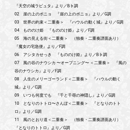
『天空の城ラピュタ』より／B♭調
02 崖の上のポニョ 『崖の上のポニョ』より／G調
03 世界の約束＜二重奏＞ 『ハウルの動く城』より／G調
04 もののけ姫 『もののけ姫』より／F調
05 海の見える街＜二重奏＞ （独奏・二重奏譜面あり）
『魔女の宅急便』より／F調
06 アシタカせっき 『もののけ姫』より／B♭調
07 風の谷のナウシカ 〜オープニング〜 ＜二重奏＞ 『風の
谷のナウシカ』より／F調
08 人生のメリーゴーランド＜二重奏＞ 『ハウルの動く
城』より／C調
09 いつも何度でも 『千と千尋の神隠し』より／G調
10 となりのトトロ〜さんぽ＜二重奏＞ 『となりのトト
ロ』より／G調
11 風のとおり道＜二重奏＞ （独奏・二重奏譜面あり）
『となりのトトロ』より／G調