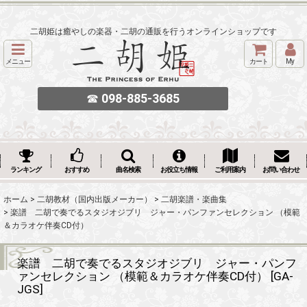
二胡姫は癒やしの楽器・二胡の通販を行うオンラインショップです
メニュー
カート
My
☎
098-885-3685
ランキング
おすすめ
曲名検索
お役立ち情報
ご利用案内
お問い合わせ
ホーム
>
二胡教材（国内出版メーカー）
>
二胡楽譜・楽曲集
>
楽譜 二胡で奏でるスタジオジブリ ジャー・パンファンセレクション （模範
＆カラオケ伴奏CD付）
楽譜 二胡で奏でるスタジオジブリ ジャー・パンフ
ァンセレクション （模範＆カラオケ伴奏CD付）
[
GA-
JGS
]