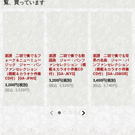
覧、買っています
楽譜 二胡で奏でるフ
楽譜 二胡で奏でる歌
楽譜 二胡で奏でる世
ォーク＆ニューミュー
謡曲 ジャー・パンフ
界の名曲 ジャー・パ
ジック ジャー・パン
ァンセレクション （模
ンファンセレクション
ファンセレクション
範＆カラオケ伴奏CD
（模範＆カラオケ伴奏
（模範＆カラオケ伴奏
付）
[
GA-JKYS
]
CD付）
[
GA-JSMSR
]
CD付）
[
GA-JFNS
]
3,200
円
(税別)
3,400
円
(税別)
3,200
円
(税別)
(
税込
:
3,520
円
)
(
税込
:
3,740
円
)
(
税込
:
3,520
円
)