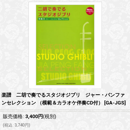
楽譜 二胡で奏でるスタジオジブリ ジャー・パンファ
ンセレクション （模範＆カラオケ伴奏CD付）
[
GA-JGS
]
販売価格
:
3,400
円
(税別)
(
税込
:
3,740
円
)