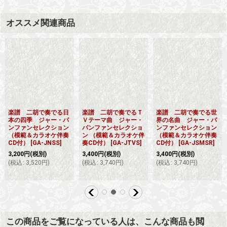
オススメ関連商品
楽譜 二胡で奏でる日
楽譜 二胡で奏でるＴ
楽譜 二胡で奏でる世
本の四季 ジャー・パ
Ｖテーマ曲 ジャー・
界の名曲 ジャー・パ
ンファンセレクション
パンファンセレクショ
ンファンセレクション
（模範＆カラオケ伴奏
ン （模範＆カラオケ伴
（模範＆カラオケ伴奏
CD付）
[
GA-JNSS
]
奏CD付）
[
GA-JTVS
]
CD付）
[
GA-JSMSR
]
3,200
円
(税別)
3,400
円
(税別)
3,400
円
(税別)
(
税込
:
3,520
円
)
(
税込
:
3,740
円
)
(
税込
:
3,740
円
)
この商品をご覧になっている人は、こんな商品も閲