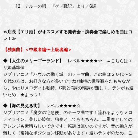
12 テルーの唄 『ゲド戦記』より／G調
≪店長【エリ姫】がオススメする発表会・演奏会で楽しめる曲はコ
レ！≫
【独奏曲】＜中級者編〜上級者編＞
◆【人生のメリーゴーランド】
レベル★★★★☆ ←こちらはエ
リ姫基準値
ジブリアニメ「ハウルの動く城」のテーマ曲。この曲は２０代〜３
０代の方は、お好きな方が多いですね♪独特の世界観をたもちなが
ら、やはりメロディも独特。C調とG調の転調が難しく、テンポも速
いため、★よっつ！
◆【海の見える街】
レベル★★★★☆
ジブリアニメ「魔女の宅急便」のテーマ曲です！流れるようなメロ
ディライン。美しい旋律。独奏としてももちろん、二重奏としての
アレンジも素晴らしいできです。転調は無いのですが、音の動きが
難しく（複雑なポジション移動があります）速いテンポのため、こ