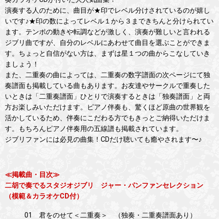
演奏する人のために、曲目が★印でレベル分けされているのが嬉し
いです♪★印の数によってレベル１から３まできちんと分けられてい
ます。テンポの動きや転調などが激しく、演奏が難しいと言われる
ジブリ曲ですが、自分のレベルにあわせて曲目を選ぶことができま
す。ちょっと自信がない方は、まずは星１つの曲からこなしていき
ましょう！
また、二重奏の曲によっては、二重奏の数字譜面の次ページにて独
奏譜面も掲載している曲もあります。お友達やサークルで重奏した
いときは「二重奏譜面」ひとりで演奏するときは「独奏譜面」と両
方お楽しみいただけます。ピアノ伴奏も、驚くほど原曲の世界観を
活かしているため、伴奏にこだわる方でもきっとご納得いただけま
す。もちろんピアノ伴奏用の五線譜も掲載されています。
ジブリファンには必見の曲集！CDだけ聴いても癒やされます〜♪
≪掲載曲・目次≫
二胡で奏でるスタジオジブリ ジャー・パンファンセレクション
（模範＆カラオケCD付）
01 君をのせて＜二重奏＞ （独奏・二重奏譜面あり）