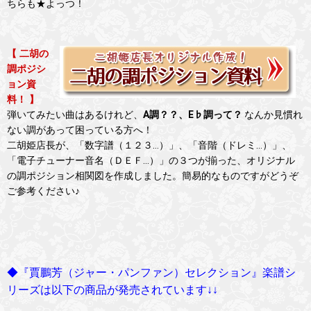
ちらも★よっつ！
【 二胡の
調ポジシ
ョン資
料！ 】
弾いてみたい曲はあるけれど、
A調？？、E♭調って？
なんか見慣れ
ない調があって困っている方へ！
二胡姫店長が、「数字譜（１２３…）」、「音階（ドレミ…）」、
「電子チューナー音名（ＤＥＦ…）」の３つが揃った、オリジナル
の調ポジション相関図を作成しました。簡易的なものですがどうぞ
ご参考ください♪
◆『賈鵬芳（ジャー・パンファン）セレクション』楽譜シ
リーズは以下の商品が発売されています↓↓