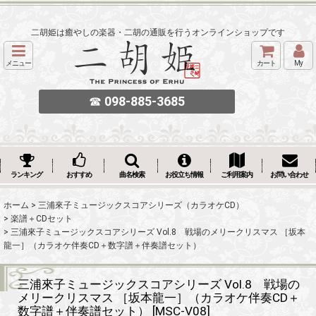
二胡姫は癒やしの楽器・二胡の通販を行うオンラインショップです
メニュー
カート
My
☎
098-885-3685
ランキング
おすすめ
曲名検索
お役立ち情報
ご利用案内
お問い合わせ
ホーム
>
三浦來子ミュージックスコアシリーズ（カラオケCD）
>
楽譜＋CDセット
>
三浦來子ミュージックスコアシリーズ Vol.8 戦場のメリークリスマス ［坂本
龍一］（カラオケ伴奏CD＋数字譜＋伴奏譜セット）
三浦來子ミュージックスコアシリーズ Vol.8 戦場の
メリークリスマス ［坂本龍一］（カラオケ伴奏CD＋
数字譜＋伴奏譜セット）
[
MSC-V08
]