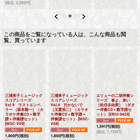
(
税込
:
2,200
円
)
この商品をご覧になっている人は、こんな商品も閲
覧、買っています
三浦來子ミュージック
三浦來子ミュージック
エリューの二胡伴奏シ
スコアシリーズ
スコアシリーズ
リーズ 春よ、来い
Vol.9 ラストエンペ
Vol.4 行かないで
［松任谷由実］ （ギタ
ラー ［坂本龍一］（カ
［玉置浩二］（カラオ
ー伴奏CD＋数字譜セ
ラオケ伴奏CD＋数字
ケ伴奏CD＋数字譜＋
ット）
[
ERIU-0425
]
譜＋伴奏譜セット）
伴奏譜セット）
[
MSC-
[
MSC-V09
]
V04
]
1,591
円
(税別)
(
税込
:
1,750
円
)
1,800
円
(税別)
1,800
円
(税別)