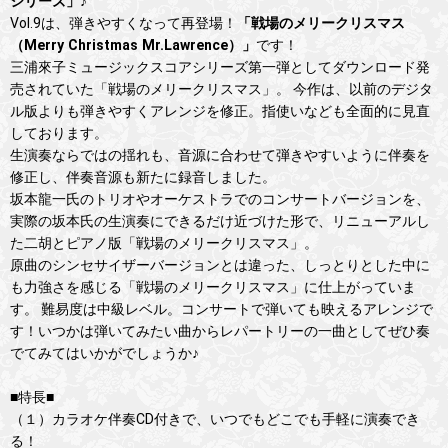
シリーズ」♪
Vol.9は、弾きやすくなって再登場！
「戦場のメリークリスマス
（Merry Christmas Mr.Lawrence）」
です！
三浦來子ミュージックスコアシリーズ第一弾としてダウンロード発
売されていた「戦場のメリークリスマス」。 今作は、以前のデジタ
ル版よりも弾きやすくアレンジを修正。指使いなども全面的に見直
しております。
生演奏ならではの揺れも、音源に合わせて弾きやすいように伴奏を
修正し、伴奏音源も新たに録音しました。
坂本龍一氏のトリオやオーケストラでのコンサートバージョンを、
実際の坂本氏の生演奏にできるだけ近づけた形で、リニューアルし
た二胡とピアノ版「戦場のメリークリスマス」。
原曲のシンセサイザーバージョンとは違った、しっとりとした中に
も力強さを感じる「戦場のメリークリスマス」に仕上がっていま
す。 難易度は中級レベル。コンサートで弾いても映えるアレンジで
す！いつかは弾いてみたい曲からレパートリーの一曲としてぜひ奏
でてみてはいかがでしょうか♪
■特長■
（１）カラオケ伴奏CD付きで、いつでもどこでも手軽に演奏でき
る！