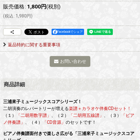
販売価格
:
1,800
円
(税別)
(
税込
:
1,980
円
)
Facebookでシェア
返品特約に関する重要事項
お問い合わせ
商品詳細
三浦來子ミュージックスコアシリーズ！
二胡演奏のレパートリーが増える
楽譜＋カラオケ伴奏CDセット！
（１）
「二胡用数字譜」
、（２）
「二胡用五線譜」
、（３）
「ピア
ノ伴奏譜」
、（４）
「CD音源」
のセットです！
ピアノ伴奏譜面付きで楽しさ広がる「三浦來子ミュージックスコア