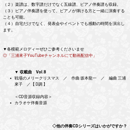
（２）楽譜は、数字譜だけでなく五線譜、ピアノ伴奏譜も収録。
（３）ピアノ伴奏譜を使って、ピアノが弾ける方と一緒に演奏する
ことも可能。
（４）自宅だけでなく、発表会やイベントでも感動の時間を演出し
ます。
▼各模範メロディーぜひご参考くださいませ
◎「三浦來子YouTubeチャンネルにて動画配信中」
▼ 収載曲 Vol.8
戦場のメリークリスマス ／ 作曲 坂本龍一 ／ 編曲 三浦
來子 ／【 D調 】
＜CD音源収録内容＞
カラオケ伴奏音源
◇他の伴奏CDシリーズはいかがですか？