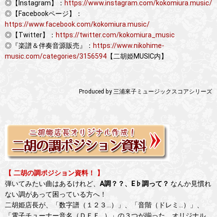
◎【Instagram】：
https://www.instagram.com/kokomiura.music/
◎【Facebookページ】：
https://www.facebook.com/kokomiura.music/
◎【Twitter】：
https://twitter.com/kokomiura_music
◎『楽譜＆伴奏音源販売』：
https://www.nikohime-
music.com/categories/3156594
【二胡姫MUSIC内】
Produced by 三浦來子ミュージックスコアシリーズ
【 二胡の調ポジション資料！ 】
弾いてみたい曲はあるけれど、
A調？？、E♭調って？
なんか見慣れ
ない調があって困っている方へ！
二胡姫店長が、「数字譜（１２３…）」、「音階（ドレミ…）」、
「電子チューナー音名（ＤＥＦ…）」の３つが揃った、オリジナル