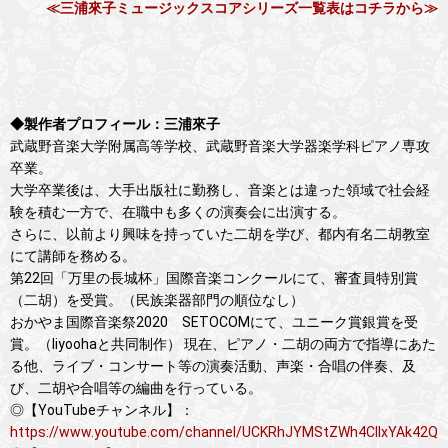
≪三浦來子ミュージックスコアシリーズ一覧表はコチラから≫
◆製作者プロフィール：三浦來子
武蔵野音楽大学附属高等学校、武蔵野音楽大学器楽学科ピアノ専攻
卒業。
大学卒業後は、大手出版社に勤務し、音楽とは違った領域で社会経
験を積む一方で、在職中も多くの演奏会に出演する。
さらに、以前より興味を持っていた二胡を学び、都内有名二胡教室
にて講師を務める。
第22回「万里の長城杯」国際音楽コンクールにて、審査員特別賞
（二胡）を受賞。（民族楽器部門の順位なし）
おかやま国際音楽祭2020 SETOCOMにて、ユニーク賞銀賞を受
賞。（liyoohaと共同制作） 現在、ピアノ・二胡の両方で指導にあた
る他、ライブ・コンサート等の演奏活動、声楽・合唱の伴奏、及
び、二胡や合唱等の編曲を行っている。
◎【YouTubeチャンネル】：
https://www.youtube.com/channel/UCKRhJYMStZWh4CIIxYAk42Q