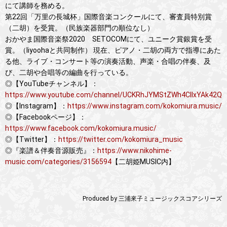
にて講師を務める。
第22回「万里の長城杯」国際音楽コンクールにて、審査員特別賞
（二胡）を受賞。（民族楽器部門の順位なし）
おかやま国際音楽祭2020 SETOCOMにて、ユニーク賞銀賞を受
賞。（liyoohaと共同制作） 現在、ピアノ・二胡の両方で指導にあた
る他、ライブ・コンサート等の演奏活動、声楽・合唱の伴奏、及
び、二胡や合唱等の編曲を行っている。
◎【YouTubeチャンネル】：
https://www.youtube.com/channel/UCKRhJYMStZWh4CIIxYAk42Q
◎【Instagram】：
https://www.instagram.com/kokomiura.music/
◎【Facebookページ】：
https://www.facebook.com/kokomiura.music/
◎【Twitter】：
https://twitter.com/kokomiura_music
◎『楽譜＆伴奏音源販売』：
https://www.nikohime-
music.com/categories/3156594
【二胡姫MUSIC内】
Produced by 三浦來子ミュージックスコアシリーズ