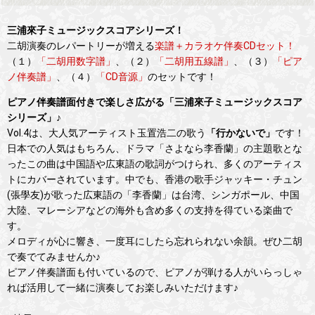
三浦來子ミュージックスコアシリーズ！
二胡演奏のレパートリーが増える
楽譜＋カラオケ伴奏CDセット！
（１）
「二胡用数字譜」
、（２）
「二胡用五線譜」
、（３）
「ピア
ノ伴奏譜」
、（４）
「CD音源」
のセットです！
ピアノ伴奏譜面付きで楽しさ広がる「三浦來子ミュージックスコア
シリーズ」♪
Vol.4は、大人気アーティスト玉置浩二の歌う
「行かないで」
です！
日本での人気はもちろん、ドラマ「さよなら李香蘭」の主題歌とな
ったこの曲は中国語や広東語の歌詞がつけられ、多くのアーティス
トにカバーされています。中でも、香港の歌手ジャッキー・チュン
(張學友)が歌った広東語の「李香蘭」は台湾、シンガポール、中国
大陸、マレーシアなどの海外も含め多くの支持を得ている楽曲で
す。
メロディが心に響き、一度耳にしたら忘れられない余韻。ぜひ二胡
で奏でてみませんか♪
ピアノ伴奏譜面も付いているので、ピアノが弾ける人がいらっしゃ
れば活用して一緒に演奏してお楽しみいただけます♪