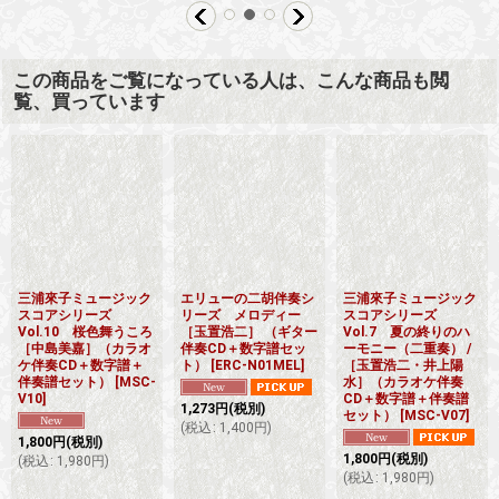
この商品をご覧になっている人は、こんな商品も閲
覧、買っています
三浦來子ミュージック
エリューの二胡伴奏シ
三浦來子ミュージック
スコアシリーズ
リーズ メロディー
スコアシリーズ
Vol.10 桜色舞うころ
［玉置浩二］ （ギター
Vol.7 夏の終りのハ
［中島美嘉］（カラオ
伴奏CD＋数字譜セッ
ーモニー（二重奏） /
ケ伴奏CD＋数字譜＋
ト）
[
ERC-N01MEL
]
［玉置浩二・井上陽
伴奏譜セット）
[
MSC-
水］（カラオケ伴奏
V10
]
CD＋数字譜＋伴奏譜
1,273
円
(税別)
セット）
[
MSC-V07
]
(
税込
:
1,400
円
)
1,800
円
(税別)
1,800
円
(税別)
(
税込
:
1,980
円
)
(
税込
:
1,980
円
)