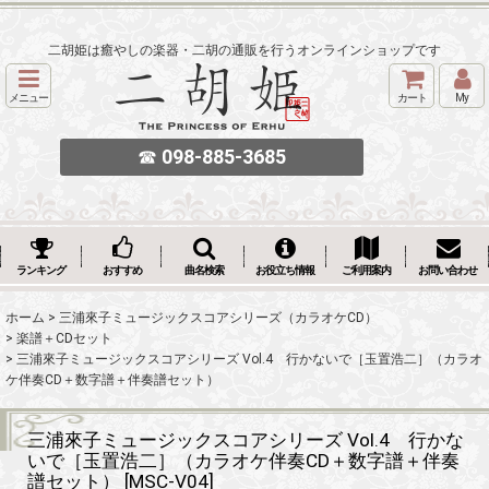
二胡姫は癒やしの楽器・二胡の通販を行うオンラインショップです
メニュー
カート
My
☎
098-885-3685
ランキング
おすすめ
曲名検索
お役立ち情報
ご利用案内
お問い合わせ
ホーム
>
三浦來子ミュージックスコアシリーズ（カラオケCD）
>
楽譜＋CDセット
>
三浦來子ミュージックスコアシリーズ Vol.4 行かないで［玉置浩二］（カラオ
ケ伴奏CD＋数字譜＋伴奏譜セット）
三浦來子ミュージックスコアシリーズ Vol.4 行かな
いで［玉置浩二］（カラオケ伴奏CD＋数字譜＋伴奏
譜セット）
[
MSC-V04
]