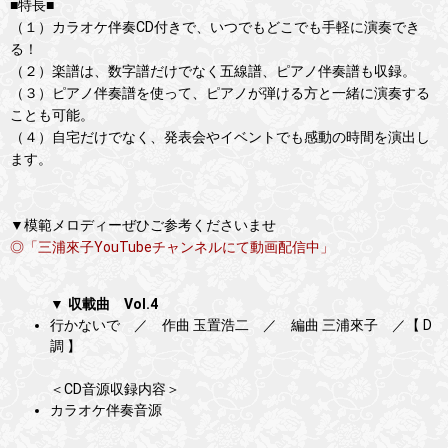
■特長■
（１）カラオケ伴奏CD付きで、いつでもどこでも手軽に演奏でき
る！
（２）楽譜は、数字譜だけでなく五線譜、ピアノ伴奏譜も収録。
（３）ピアノ伴奏譜を使って、ピアノが弾ける方と一緒に演奏する
ことも可能。
（４）自宅だけでなく、発表会やイベントでも感動の時間を演出し
ます。
▼模範メロディーぜひご参考くださいませ
◎「三浦來子YouTubeチャンネルにて動画配信中」
▼ 収載曲 Vol.4
行かないで ／ 作曲 玉置浩二 ／ 編曲 三浦來子 ／【 D
調 】
＜CD音源収録内容＞
カラオケ伴奏音源