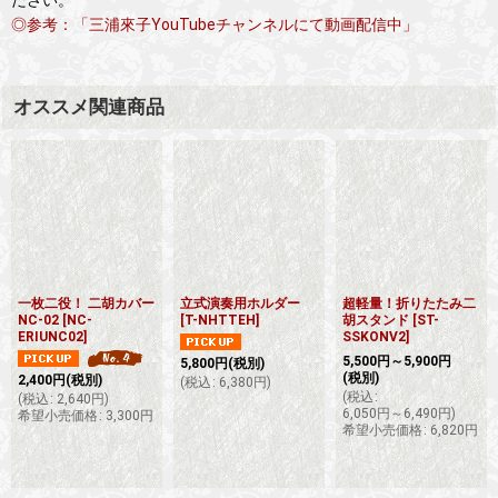
◎参考：「三浦來子YouTubeチャンネルにて動画配信中」
オススメ関連商品
一枚二役！ 二胡カバー
立式演奏用ホルダー
超軽量！折りたたみ二
NC-02
[
NC-
[
T-NHTTEH
]
胡スタンド
[
ST-
ERIUNC02
]
SSKONV2
]
5,500
円
～5,900
円
5,800
円
(税別)
(税別)
2,400
円
(税別)
(
税込
:
6,380
円
)
(
税込
:
(
税込
:
2,640
円
)
6,050
円
～6,490
円
)
希望小売価格
:
3,300
円
希望小売価格
:
6,820
円