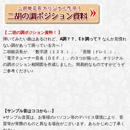
【 二胡の調ポジション資料！ 】
弾いてみたい曲はあるけれど、
A調？？、E♭調って？
なんか見慣れ
ない調があって困っている方へ！
二胡姫店長が、「数字譜（１２３…）」、「音階（ドレミ…）」、
「電子チューナー音名（ＤＥＦ…）」の３つが揃った、オリジナル
の調ポジション相関図を作成しました。簡易的なものですがどうぞ
ご参考ください♪
【サンプル音はココから↓↓】
※サンプル音質は、お客様のパソコン等のデバイス環境により、音
質等が実際のものと異なる場合がございます。あらかじめご了承く
ださい。