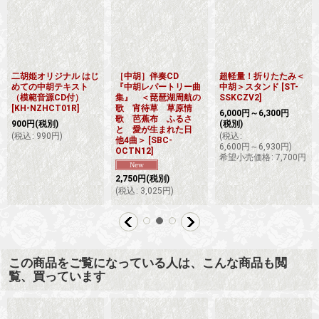
二胡姫オリジナル はじ
［中胡］伴奏CD
超軽量！折りたたみ＜
めての中胡テキスト
『中胡レパートリー曲
中胡＞スタンド
[
ST-
（模範音源CD付）
集』 ＜琵琶湖周航の
SSKCZV2
]
[
KH-NZHCT01R
]
歌 宵待草 草原情
6,000
円
～6,300
円
歌 芭蕉布 ふるさ
900
円
(税別)
(税別)
と 愛が生まれた日
(
税込
:
990
円
)
(
税込
:
他4曲＞
[
SBC-
6,600
円
～6,930
円
)
OCTN12
]
希望小売価格
:
7,700
円
2,750
円
(税別)
(
税込
:
3,025
円
)
この商品をご覧になっている人は、こんな商品も閲
覧、買っています