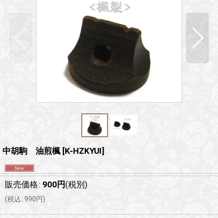
中胡駒 油煎楓
[
K-HZKYUI
]
販売価格
:
900
円
(税別)
(
税込
:
990
円
)