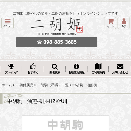
二胡姫は癒やしの楽器・二胡の通販を行うオンラインショップです
メニュー
カート
My
☎
098-885-3685
ランキング
おすすめ
曲名検索
お役立ち情報
ご利用案内
お問い合わせ
ホーム
>
二胡付属品
>
二胡駒（琴碼）一覧
>
中胡駒 油煎楓
中胡駒 油煎楓
[
K-HZKYUI
]