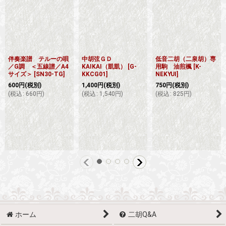
伴奏楽譜 テルーの唄
中胡弦ＧＤ
低音二胡（二泉胡）専
／G調 ＜五線譜／A4
KAIKAI（凱凱）
[
G-
用駒 油煎楓
[
K-
サイズ＞
[
SN30-TG
]
KKCG01
]
NEKYUI
]
600
円
(税別)
1,400
円
(税別)
750
円
(税別)
(
税込
:
660
円
)
(
税込
:
1,540
円
)
(
税込
:
825
円
)
ホーム
二胡Q&A