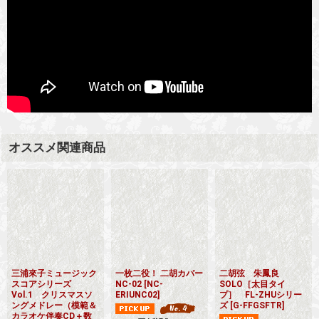
オススメ関連商品
三浦來子ミュージック
一枚二役！ 二胡カバー
二胡弦 朱鳳良
スコアシリーズ
NC-02
[
NC-
SOLO［太目タイ
Vol.1 クリスマスソ
ERIUNC02
]
プ］ FL-ZHUシリー
ングメドレー（模範＆
ズ
[
G-FFGSFTR
]
カラオケ伴奏CD＋数