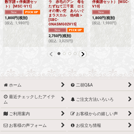
数字譜＋伴奏譜セッ
ラ 赤毛のアン 母を
伴奏譜セット）
[
MSC-
ト）
[
MSC-V11
]
たずねて三千里 ロミ
V10
]
オの青い空 あらいぐ
まラスカル 他4曲＞
1,800
円
(税別)
1,800
円
(税別)
[
SBC-
(
税込
:
1,980
円
)
(
税込
:
1,980
円
)
ONASMG02V15
]
2,750
円
(税別)
(
税込
:
3,025
円
)
ホーム
二胡Q&A
最近チェックしたアイテ
ご注文方法いろいろ
ム
ご利用案内
お客様からの嬉しい声
お客様の声フォーム
お役立ち情報