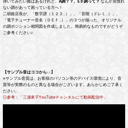
弾いてみたい曲はあるけれど、
A調？？、E♭調って？
なんか見慣れ
ない調があって困っている方へ！
二胡姫店長が、「数字譜（１２３…）」、「音階（ドレミ…）」、
「電子チューナー音名（ＤＥＦ…）」の３つが揃った、オリジナル
の調ポジション相関図を作成しました。簡易的なものですがどうぞ
ご参考ください♪
【サンプル音はココから↓↓】
※サンプル音質は、お客様のパソコン等のデバイス環境により、音
質等が実際のものと異なる場合がございます。あらかじめご了承く
ださい。
◎参考：「三浦來子YouTubeチャンネルにて動画配信中」