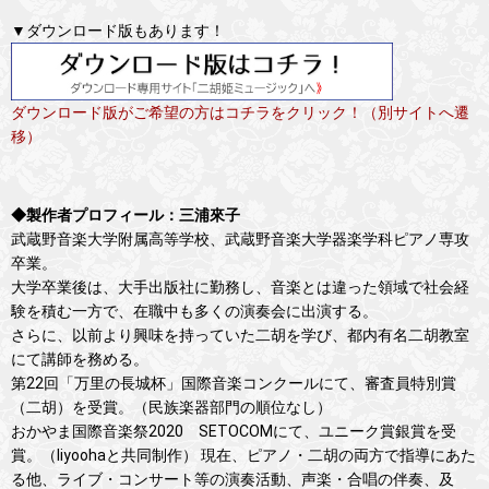
▼ダウンロード版もあります！
ダウンロード版がご希望の方はコチラをクリック！（別サイトへ遷
移）
◆製作者プロフィール：三浦來子
武蔵野音楽大学附属高等学校、武蔵野音楽大学器楽学科ピアノ専攻
卒業。
大学卒業後は、大手出版社に勤務し、音楽とは違った領域で社会経
験を積む一方で、在職中も多くの演奏会に出演する。
さらに、以前より興味を持っていた二胡を学び、都内有名二胡教室
にて講師を務める。
第22回「万里の長城杯」国際音楽コンクールにて、審査員特別賞
（二胡）を受賞。（民族楽器部門の順位なし）
おかやま国際音楽祭2020 SETOCOMにて、ユニーク賞銀賞を受
賞。（liyoohaと共同制作） 現在、ピアノ・二胡の両方で指導にあた
る他、ライブ・コンサート等の演奏活動、声楽・合唱の伴奏、及