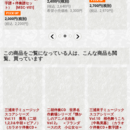
2,400
円
(税別)
字譜＋伴奏譜セッ
2,700
円
(税別)
(
税込
:
2,640
円
)
ト）
[
MSC-V01
]
希望小売価格
:
3,300
円
(
税込
:
2,970
円
)
2,000
円
(税別)
(
税込
:
2,200
円
)
この商品をご覧になっている人は、こんな商品も閲
覧、買っています
三浦來子ミュージック
二胡伴奏CD 世界名
三浦來子ミュージック
スコアシリーズ
作劇場シリーズ『懐か
スコアシリーズ
Vol.11 賽馬（二胡
しのアニメ名曲集
Vol.10 桜色舞うころ
1,2,3＆中胡＋ピアノ）
Vol.2』 ＜フランダ
［中島美嘉］（カラオ
（カラオケ伴奏CD＋
ースの犬 小公女セー
ケ伴奏CD＋数字譜＋