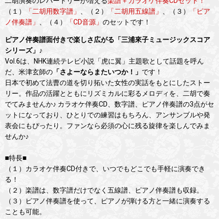
二胡演奏のレパートリーが増える
楽譜＋カラオケ伴奏CDセット！
（１）
「二胡用数字譜」
、（２）
「二胡用五線譜」
、（３）
「ピア
ノ伴奏譜」
、（４）
「CD音源」
のセットです！
ピアノ伴奏譜面付きで楽しさ広がる「三浦來子ミュージックスコア
シリーズ」♪
Vol.6は、NHK連続テレビ小説「虎に翼」主題歌として話題を呼ん
だ、米津玄師の
「さよーならまたいつか！」
です！
日本で初めて法曹の道を切り拓いた女性の実話をもとにしたストー
リー。作品の活躍とともにリズミカルに彩るメロディを、二胡で奏
でてみませんか♪ カラオケ伴奏CD、数字譜、ピアノ伴奏譜の3点がセ
ットになっており、ひとりでの練習はもちろん、アンサンブルや発
表会にもぴったり。ファンなら必須の心に残る旋律を楽しんでみま
せんか♪
■特長■
（１）カラオケ伴奏CD付きで、いつでもどこでも手軽に演奏でき
る！
（２）楽譜は、数字譜だけでなく五線譜、ピアノ伴奏譜も収録。
（３）ピアノ伴奏譜を使って、ピアノが弾ける方と一緒に演奏する
ことも可能。