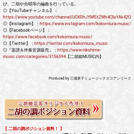
び、二胡や合唱等の編曲を行っている。
◎【YouTubeチャンネル】：
https://www.youtube.com/channel/UCKRhJYMStZWh4CIIxYAk42Q
◎【Instagram】：
https://www.instagram.com/kokomiura.music/
◎【Facebookページ】：
https://www.facebook.com/kokomiura.music/
◎【Twitter】：
https://twitter.com/kokomiura_music
◎『楽譜＆伴奏音源販売』：
https://www.nikohime-
music.com/categories/3156594
【二胡姫MUSIC内】
Produced by 三浦來子ミュージックスコアシリーズ
【 二胡の調ポジション資料！ 】