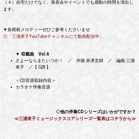
（４）自宅だけでなく、発表会やイベントでも感動の時間を演出し
ます。
▼各模範メロディーぜひご参考くださいませ
◎「三浦來子YouTubeチャンネルにて動画配信中」
▼ 収載曲 Vol.6
さよーならまたいつか！ ／ 作曲 米津玄師 ／ 編曲 三浦
來子 ／【 G調 】
＜CD音源収録内容＞
カラオケ伴奏音源
◇他の伴奏CDシリーズはいかがですか？
≪三浦來子ミュージックスコアシリーズ一覧表はコチラから≫