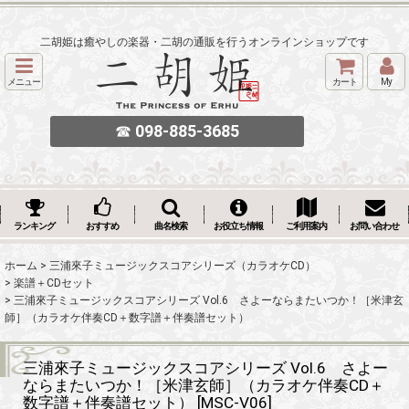
二胡姫は癒やしの楽器・二胡の通販を行うオンラインショップです
メニュー
カート
My
☎
098-885-3685
ランキング
おすすめ
曲名検索
お役立ち情報
ご利用案内
お問い合わせ
ホーム
>
三浦來子ミュージックスコアシリーズ（カラオケCD）
>
楽譜＋CDセット
>
三浦來子ミュージックスコアシリーズ Vol.6 さよーならまたいつか！［米津玄
師］（カラオケ伴奏CD＋数字譜＋伴奏譜セット）
三浦來子ミュージックスコアシリーズ Vol.6 さよー
ならまたいつか！［米津玄師］（カラオケ伴奏CD＋
数字譜＋伴奏譜セット）
[
MSC-V06
]