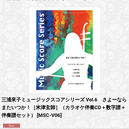
三浦來子ミュージックスコアシリーズ Vol.6 さよーなら
またいつか！［米津玄師］（カラオケ伴奏CD＋数字譜＋
伴奏譜セット）
[
MSC-V06
]