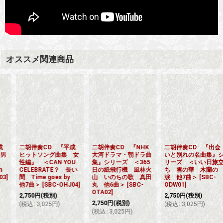
オススメ関連商品
二胡伴奏CD 『中華
二胡伴奏CD 『くつ
二胡伴奏CD 『懐か
アニメ曲集』シリー
ろぎのアダージョ』第
しのヒットソング
ズ ＜彩雲国物語 十
一ポジションで弾ける
Vol.1 80年〜90年
二幻夢曲 遥かなる想
アレンジ曲集 ＜竹田
代』 ＜もうひとつの
い 暁 緑龍,月影のエ
の子守唄 悲愴第２楽
土曜日 難破船 ワイ
レジー 縁-YUAN-
章 贈る言葉 他12曲
ンレッドの心 木枯し
他4曲＞
[
SBC-
＞
[
SBC-OKAD05
]
に抱かれて 浪漫飛
OCAM07
]
行 I LOVE YOU 他4
2,750
円
(税別)
曲＞
[
SBC-
2,750
円
(税別)
(
税込
:
3,025
円
)
ONHV0109
]
(
税込
:
3,025
円
)