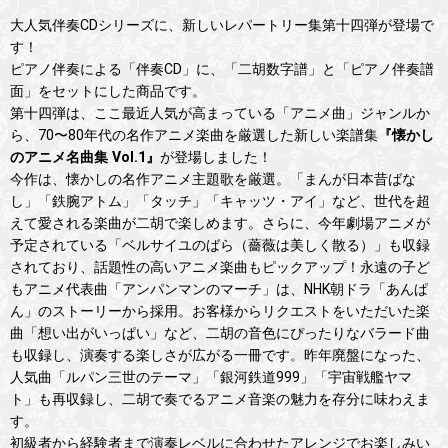
大人気伴奏CDシリーズに、新しいレパートリー集第十四弾が登場で
す！
ピアノ伴奏による「伴奏CD」に、「二胡数字譜」と「ピアノ伴奏譜
面」をセットにした商品です。
第十四弾は、ここ最近人気が高まっている「アニメ曲」ジャンルか
ら、70〜80年代の名作アニメ楽曲を厳選した新しい楽譜集
『懐かし
のアニメ名曲集 Vol.1』
が登場しました！
今作は、懐かしの名作アニメ主題歌を厳選。「まんが日本昔ばな
し」「鉄腕アトム」「タッチ」「キャッツ・アイ」など、世代を超
えて愛される楽曲が二胡で楽しめます。さらに、今年劇場アニメが
予定されている「ベルサイユのばら（薔薇は美しく散る）」も収録
されており、話題性の高いアニメ楽曲もピックアップ！永遠の子ど
もアニメ代表曲「アンパンマンのマーチ」は、NHK朝ドラ「あんぱ
ん」のストーリーから採用。お客様からリクエストをいただいた楽
曲「想い出がいっぱい」など、二胡の音色にぴったりなバラード曲
も収録し、演奏する楽しさが広がる一冊です。昨年廃盤になった、
人気曲「ルパン三世のテーマ」「銀河鉄道999」「宇宙戦艦ヤマ
ト」も再収録し、二胡で奏でるアニメ音楽の魅力を存分に味わえま
す。
初級者から経験者まで演奏レベルに合わせたアレンジでお楽しみい