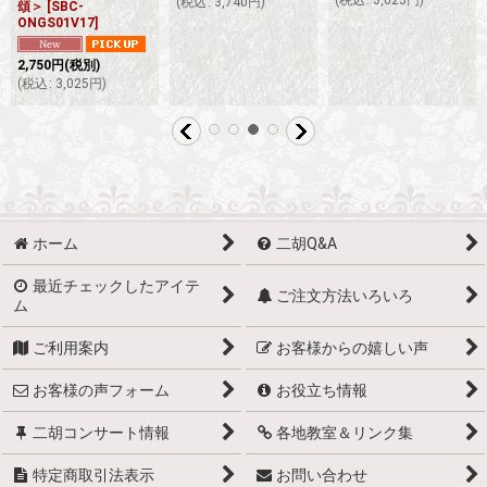
(
税込
:
3,025
円
)
(
税込
:
3,740
円
)
頌＞
[
SBC-
ONGS01V17
]
2,750
円
(税別)
(
税込
:
3,025
円
)
ホーム
二胡Q&A
最近チェックしたアイテ
ご注文方法いろいろ
ム
ご利用案内
お客様からの嬉しい声
お客様の声フォーム
お役立ち情報
二胡コンサート情報
各地教室＆リンク集
特定商取引法表示
お問い合わせ