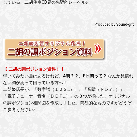
している、二胡伴奏CD界の先駆的レーベル♪
Produced by Sound-gift
【 二胡の調ポジション資料！ 】
弾いてみたい曲はあるけれど、
A調？？、E♭調って？
なんか見慣れ
ない調があって困っている方へ！
二胡姫店長が、「数字譜（１２３…）」、「音階（ドレミ…）」、
「電子チューナー音名（ＤＥＦ…）」の３つが揃った、オリジナル
の調ポジション相関図を作成しました。簡易的なものですがどうぞ
ご参考ください♪