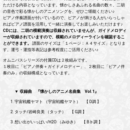
ただける内容となっています。懐かしさあふれる名曲の数々、二胡
の音色で彩る懐かしのアニメソングを、ぜひご堪能ください♪
ピアノ伴奏譜面が付いているので、ピアノが弾ける人がいらっしゃ
ればピアノ譜面を活用して一緒に演奏してお楽しみいただけます♪
CDには、二胡の模範演奏は収録されていませんが、ガイドメロディ
ーが収録されていますので、模範のメロディーラインを確認するこ
とができます。
譜面のサイズは「１ページ：Ａ４サイズ」となりま
す。運弓・運指等表記は参考程度にご活用ください♪
オムニバスシリーズの付属CDは２枚組みです。
１枚目に「ピアノ伴奏＋ガイドメロディー」、２枚目に「ピアノ伴
奏のみ」の収録構成となっています。
▼ 収録曲 『懐かしのアニメ名曲集 Vol.1』
宇宙戦艦ヤマト （宇宙戦艦ヤマト） 【 D調 】
タッチ/岩崎良美 （タッチ） 【 G調 】
想い出がいっぱい/H2O （みゆき） 【 B♭調 】