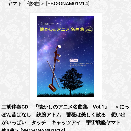
ヤマト 他3曲＞
[
SBC-ONAM01V14
]
二胡伴奏CD 『懐かしのアニメ名曲集 Vol.1』 ＜にっ
ぽん昔ばなし 鉄腕アトム 薔薇は美しく散る 想い出
がいっぱい タッチ キャッツアイ 宇宙戦艦ヤマト
他3曲＞
[
SBC-ONAM01V14
]