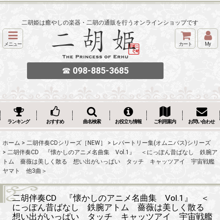
二胡姫は癒やしの楽器・二胡の通販を行うオンラインショップです
メニュー
カート
My
☎
098-885-3685
ランキング
おすすめ
曲名検索
お役立ち情報
ご利用案内
お問い合わせ
ホーム
>
二胡伴奏CDシリーズ［NEW］
>
レパートリー集(オムニバス)シリーズ
>
二胡伴奏CD 『懐かしのアニメ名曲集 Vol.1』 ＜にっぽん昔ばなし 鉄腕ア
トム 薔薇は美しく散る 想い出がいっぱい タッチ キャッツアイ 宇宙戦艦
ヤマト 他3曲＞
二胡伴奏CD 『懐かしのアニメ名曲集 Vol.1』 ＜
にっぽん昔ばなし 鉄腕アトム 薔薇は美しく散る
想い出がいっぱい タッチ キャッツアイ 宇宙戦艦