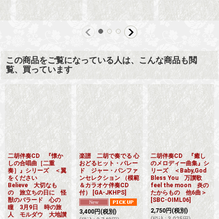
2,750
円
(税別)
(
税込
:
3,025
円
)
この商品をご覧になっている人は、こんな商品も閲
覧、買っています
二胡伴奏CD 『懐か
楽譜 二胡で奏でる 心
二胡伴奏CD 『癒し
しの合唱曲［二重
おどるヒット・パレー
のメロディー曲集』シ
奏］』シリーズ ＜翼
ド ジャー・パンファ
リーズ ＜Baby,God
をください
ンセレクション （模範
Bless You 万讃歌
Believe 大切なも
＆カラオケ伴奏CD
feel the moon 炎の
の 旅立ちの日に 怪
付）
[
GA-JKHPS
]
たからもの 他6曲＞
獣のバラード 心の
[
SBC-OIML06
]
瞳 3月9日 時の旅
2,750
円
(税別)
3,400
円
(税別)
人 モルダウ 大地讃