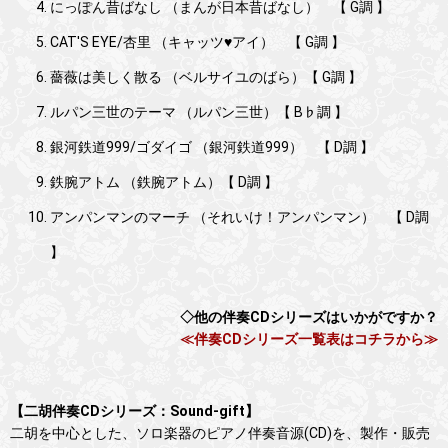
にっぽん昔ばなし （まんが日本昔ばなし） 【 G調 】
CAT'S EYE/杏里 （キャッツ♥アイ） 【 G調 】
薔薇は美しく散る （ベルサイユのばら）【 G調 】
ルパン三世のテーマ （ルパン三世）【 B♭調 】
銀河鉄道999/ゴダイゴ （銀河鉄道999） 【 D調 】
鉄腕アトム （鉄腕アトム）【 D調 】
アンパンマンのマーチ （それいけ！アンパンマン） 【 D調
】
◇他の伴奏CDシリーズはいかがですか？
≪伴奏CDシリーズ一覧表はコチラから≫
【二胡伴奏CDシリーズ：Sound-gift】
二胡を中心とした、ソロ楽器のピアノ伴奏音源(CD)を、製作・販売