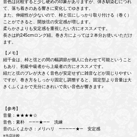
音色は比較すると少し硬めの印象がありますが、弾き馴染むにつれ
て、落ち着きのある響きに変化してゆきます。
また、伸縮性が少ないので、棹と弦にしっかり取り付ける（巻く）
ことができると、開放弦の安定感が増します。
柔らかさよりも安定感を重視したい方にオススメです。
長さは約245cmロング紐。巻き方によっては２本分お使いいただけ
ます。
【メモ】
紐千金は、棹と弦との間の幅調節が個人に合わせて可能ということ
もあり、初級中級者から上級者の方にオススメです。
紐だと弦のブレが大きく音色が安定せずに雑音などが混じりやすい
ですが、巻き方をしっかり固定し調整すると、固定型より音量は大
きくふくよかで充分にきれいで良い音色が響きます♪
【参考】
音量：★★★★☆
音色：素朴 ―――★―― 洗練
音のふくよかさ：メリハリ ―――――★― 安定感
※当店比較