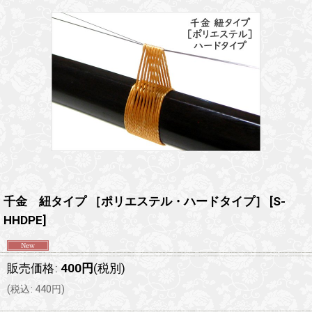
千金 紐タイプ ［ポリエステル・ハードタイプ］
[
S-
HHDPE
]
販売価格
:
400
円
(税別)
(
税込
:
440
円
)