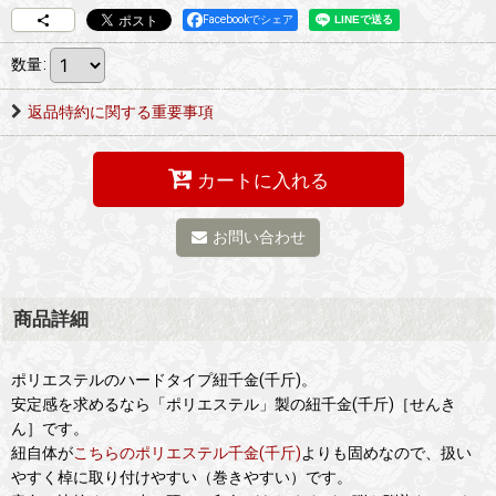
Facebookでシェア
数量
:
返品特約に関する重要事項
カートに入れる
お問い合わせ
商品詳細
ポリエステルのハードタイプ紐千金(千斤)。
安定感を求めるなら「ポリエステル」製の紐千金(千斤)［せんき
ん］です。
紐自体が
こちらのポリエステル千金(千斤)
よりも固めなので、扱い
やすく棹に取り付けやすい（巻きやすい）です。