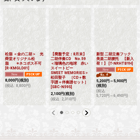
松脂 ＜金の二胡＞ 光
【廃盤予定：8月末】
新型 二胡立奏フック
舜堂オリジナル松
二胡伴奏CD No.59
美楽二胡腰托 【新入
脂 ※ネコポス不可
＜瑠璃色の地球 赤い
荷！】
[
T-NRHTBYH
]
[
R-KMGLD01
]
スイートピー
SWEET MEMORIES＞
松田聖子 ［CD＋数
8,000
円
(税別)
5,200
円
～5,900
円
字譜＋伴奏譜セット］
(
税込
:
8,800
円
)
(税別)
[
SBC-N59S
]
(
税込
:
2,100
円
(税別)
5,720
円
～6,490
円
)
(
税込
:
2,310
円
)