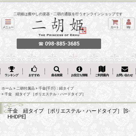
二胡姫は癒やしの楽器・二胡の通販を行うオンラインショップです
メニュー
カート
My
☎
098-885-3685
ランキング
おすすめ
曲名検索
お役立ち情報
ご利用案内
お問い合わせ
ホーム
>
二胡付属品
>
千金(千斤)：紐タイプ
>
千金 紐タイプ ［ポリエステル・ハードタイプ］
千金 紐タイプ ［ポリエステル・ハードタイプ］
[
S-
HHDPE
]