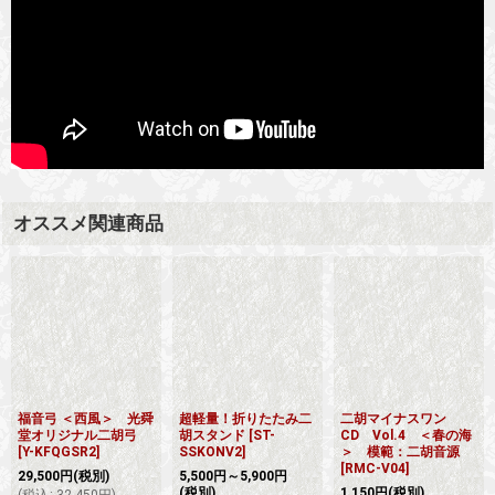
オススメ関連商品
福音弓 ＜西風＞ 光舜
超軽量！折りたたみ二
二胡マイナスワン
堂オリジナル二胡弓
胡スタンド
[
ST-
CD Vol.4 ＜春の海
[
Y-KFQGSR2
]
SSKONV2
]
＞ 模範：二胡音源
[
RMC-V04
]
29,500
円
(税別)
5,500
円
～5,900
円
(税別)
1,150
円
(税別)