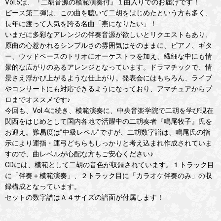
Vol.5は、『二胡音源の模範演奏付』１曲入りでのお届けです！
ピース第二弾は、この曲を聴いて二胡をはじめたという方も多く、
長年に渡って人気を誇る名曲「燕になりたい」！
いまだに多彩なアレンジの伴奏音源が欲しいとリクエストもあり、
原曲の心惹かれるシンプルさの雰囲気はそのままに、ピアノ、ギタ
ー、ウッドベースのトリオにオーケストラを加え、繊細な中にも情
景的な広がりのあるアレンジとなっています。ドラマチックで、情
景さえ浮かび上がるような仕上がり。発表会にはもちろん、ライブ
やコンサートにも対応できるようになっており、アマチュアからプ
ロまでオススメです♪
今回も、Vol.4に続き、模範演奏に、中央音楽学院で二胡を学び現在
関西をはじめとして国内各地で活躍中の二胡奏者『鳴尾牧子』氏を
お迎え。難易度は”中級レベル”ですが、二胡数字譜は、鳴尾氏の指
示により運指・運弓どちらもしっかりと考え込まれ作成されていま
すので、曲レベルが心配な方もご安心ください♪
CDには、模範として二胡の音色が収録されています。１トラック目
に「伴奏＋模範演奏」、２トラック目に「カラオケ伴奏のみ」の収
録構成となっています。
セットの数字譜はＡ４サイズの譜面が付属します！