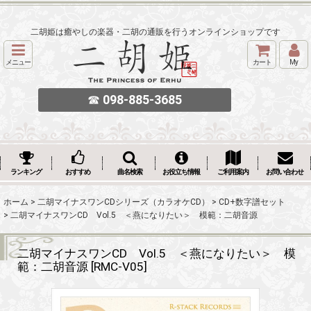
二胡姫は癒やしの楽器・二胡の通販を行うオンラインショップです
メニュー
カート
My
☎
098-885-3685
ランキング
おすすめ
曲名検索
お役立ち情報
ご利用案内
お問い合わせ
ホーム
>
二胡マイナスワンCDシリーズ（カラオケCD）
>
CD+数字譜セット
>
二胡マイナスワンCD Vol.5 ＜燕になりたい＞ 模範：二胡音源
二胡マイナスワンCD Vol.5 ＜燕になりたい＞ 模
範：二胡音源
[
RMC-V05
]