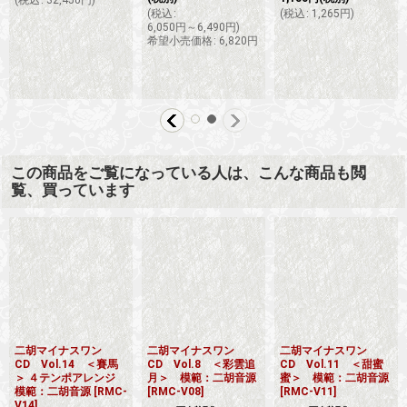
(
税込
:
32,450
円
)
(
税込
:
(
税込
:
1,265
円
)
6,050
円
～6,490
円
)
希望小売価格
:
6,820
円
この商品をご覧になっている人は、こんな商品も閲
覧、買っています
二胡マイナスワン
二胡マイナスワン
二胡マイナスワン
CD Vol.14 ＜賽馬
CD Vol.8 ＜彩雲追
CD Vol.11 ＜甜蜜
＞ ４テンポアレンジ
月＞ 模範：二胡音源
蜜＞ 模範：二胡音源
模範：二胡音源
[
RMC-
[
RMC-V08
]
[
RMC-V11
]
V14
]