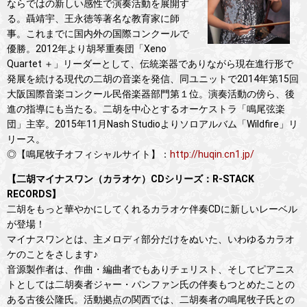
ならではの新しい感性で演奏活動を展開す
る。聶靖宇、王永徳等著名な教育家に師
事。これまでに国内外の国際コンクールで
優勝。2012年より胡琴重奏団「Xeno
Quartet ＋」リーダーとして、伝統楽器でありながら現在進行形で
発展を続ける現代の二胡の音楽を発信、同ユニットで2014年第15回
大阪国際音楽コンクール民俗楽器部門第１位。演奏活動の傍ら、後
進の指導にも当たる。二胡を中心とするオーケストラ「鳴尾弦楽
団」主宰。2015年11月Nash Studioよりソロアルバム「Wildfire」リ
リース。
◎【鳴尾牧子オフィシャルサイト】：
http://huqin.cn1.jp/
【二胡マイナスワン（カラオケ）CDシリーズ：R-STACK
RECORDS】
二胡をもっと華やかにしてくれるカラオケ伴奏CDに新しいレーベル
が登場！
マイナスワンとは、主メロディ部分だけをぬいた、いわゆるカラオ
ケのことをさします♪
音源製作者は、作曲・編曲者でもありチェリスト、そしてピアニス
トとしては二胡奏者ジャー・パンファン氏の伴奏もつとめたことの
ある古後公隆氏。活動拠点の関西では、二胡奏者の鳴尾牧子氏との