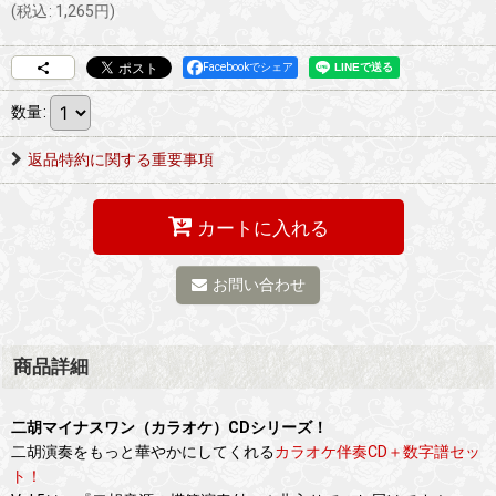
(
税込
:
1,265
円
)
Facebookでシェア
数量
:
返品特約に関する重要事項
カートに入れる
お問い合わせ
商品詳細
二胡マイナスワン（カラオケ）CDシリーズ！
二胡演奏をもっと華やかにしてくれる
カラオケ伴奏CD＋数字譜セッ
ト！