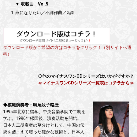
▼ 収載曲 Vol.5
燕になりたい／不詳作曲／G調
ダウンロード版がご希望の方はコチラをクリック！（別サイトへ遷
移）
◇他のマイナスワンCDシリーズはいかがですか？
≪マイナスワンCDシリーズ一覧表はコチラから≫
◆模範演奏者：鳴尾牧子略歴
1995年北京に留学、中央音楽学院で二胡を
学ぶ。1996年帰国後、演奏活動を開始。
日本人二胡奏者の草分けとして、中国の伝
統を踏まえて培った確かな技術と、日本人