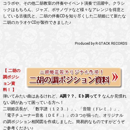
コラボや、その他二胡教室の伴奏やイベント演奏で活躍中。クラシ
ックはもちろん、ジャズ、ボサノヴァなど様々なアレンジを得意と
している古後氏と、二胡の伴奏CDを知り尽くした二胡姫にて新たな
二胡のカラオケCDが製作できました♪
Produced by R-STACK RECORDS
【 二胡の
調ポジシ
ョン資
料！ 】
弾いてみたい曲はあるけれど、
A調？？、E♭調って？
なんか見慣れ
ない調があって困っている方へ！
二胡姫店長が、「数字譜（１２３…）」、「音階（ドレミ…）」、
「電子チューナー音名（ＤＥＦ…）」の３つが揃った、オリジナル
の調ポジション相関図を作成しました。簡易的なものですがどうぞ
ご参考ください♪