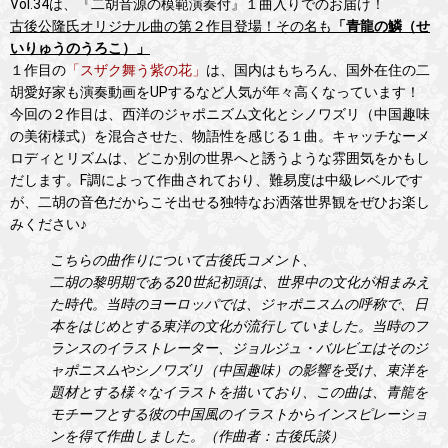
Vol.34は、『二胡音源の模範演奏付』１曲入りでのお届け！
古後公隆氏オリジナル曲の第２作目登場！その名も
「青龍の鱗（せ
いりゅうのうろこ）」
１作目の
「スザク舞う紫の花」
は、国内はもちろん、国外在住の二
胡愛好家も演奏動画をUPするなど人気が年々高くなっています！
今回の２作目は、西洋のジャポニズム文化とシノワズリ（中国趣味
の美術様式）を混合させた、物語性を感じる１曲。キャッチなーメ
ロディとリズムは、どこか別の世界へと誘うような雰囲気をかもし
だします。F調によって作曲されており、難易度は中級レベルです
が、二胡の音色だからこそ出せる独特なお洒落世界観をぜひお楽し
みください♪
こちらの曲作りについて古後氏コメント、
二胡の黎明期である20世紀初頭は、世界中の文化が相まみえ
た時代。当時のヨーロッパでは、ジャポニスムの呼称で、日
本をはじめとする東洋の文化が流行していました。当時のフ
ランスのイラストレーター、ジョルジュ・バルビエはそのジ
ャポニスムやシノワズリ（中国趣味）の影響を受け、東洋を
題材とする様々なイラストを描いており、この曲は、青龍を
モチーフとする彼の中国風のイラストからインスピレーショ
ンを得て作曲しました。（作曲者：古後氏談）