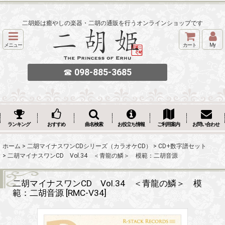
二胡姫は癒やしの楽器・二胡の通販を行うオンラインショップです
メニュー
カート
My
☎
098-885-3685
ランキング
おすすめ
曲名検索
お役立ち情報
ご利用案内
お問い合わせ
ホーム
>
二胡マイナスワンCDシリーズ（カラオケCD）
>
CD+数字譜セット
>
二胡マイナスワンCD Vol.34 ＜青龍の鱗＞ 模範：二胡音源
二胡マイナスワンCD Vol.34 ＜青龍の鱗＞ 模
範：二胡音源
[
RMC-V34
]