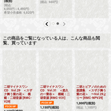
(税別)
(
税込
:
660
円
)
(
税込
:
6,050
円
～6,490
円
)
希望小売価格
:
6,820
円
この商品をご覧になっている人は、こんな商品も閲
覧、買っています
二胡マイナスワン
二胡マイナスワン
二胡とピアノのための
CD Vol.29 ＜スザ
CD Vol.31 ＜悠久
楽譜集 ＜スザク舞う
ク舞う紫の花＞ 模
の一乗谷＞ 模範：二
紫の花＞ 〜Vol.29よ
範：二胡音源
[
RMC-
胡音源
[
RMC-V31
]
り〜
[
RMC-NPV29
]
V29
]
1,000
円
(税別)
1,150
円
(税別)
(
税込
:
1,100
円
)