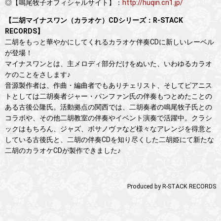
◎【鳴尾牧子オフィシャルサイト】：
http://huqin.cn1.jp/
【二胡マイナスワン（カラオケ）CDシリーズ：R-STACK
RECORDS】
二胡をもっと華やかにしてくれるカラオケ伴奏CDに新しいレーベル
が登場！
マイナスワンとは、主メロディ部分だけをぬいた、いわゆるカラオ
ケのことをさします♪
音源製作者は、作曲・編曲者でもありチェリスト、そしてピアニス
トとしては二胡奏者ジャー・パンファン氏の伴奏もつとめたことの
ある古後公隆氏。活動拠点の関西では、二胡奏者の鳴尾牧子氏との
コラボや、その他二胡教室の伴奏やイベント演奏で活躍中。クラシ
ックはもちろん、ジャズ、ボサノヴァなど様々なアレンジを得意と
している古後氏と、二胡の伴奏CDを知り尽くした二胡姫にて新たな
二胡のカラオケCDが製作できました♪
Produced by R-STACK RECORDS