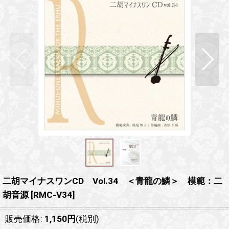
二胡マイナスワンCD Vol.34 ＜青龍の鱗＞ 模範：二
胡音源
[
RMC-V34
]
販売価格
:
1,150
円
(税別)