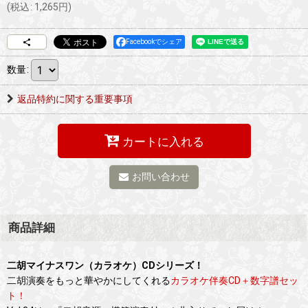
(
税込
:
1,265
円
)
Facebookでシェア
数量
:
返品特約に関する重要事項
カートに入れる
お問い合わせ
商品詳細
二胡マイナスワン（カラオケ）CDシリーズ！
二胡演奏をもっと華やかにしてくれる
カラオケ伴奏CD＋数字譜セッ
ト！