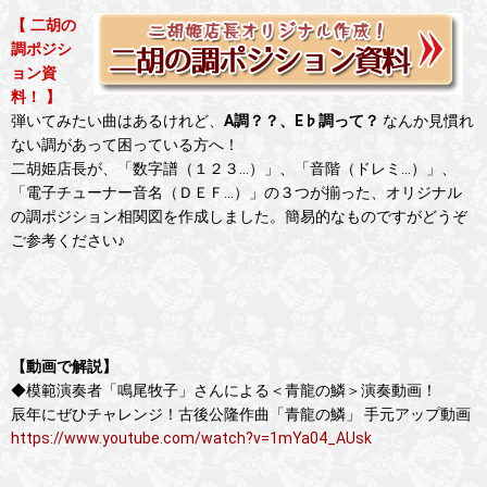
【 二胡の
調ポジシ
ョン資
料！ 】
弾いてみたい曲はあるけれど、
A調？？、E♭調って？
なんか見慣れ
ない調があって困っている方へ！
二胡姫店長が、「数字譜（１２３…）」、「音階（ドレミ…）」、
「電子チューナー音名（ＤＥＦ…）」の３つが揃った、オリジナル
の調ポジション相関図を作成しました。簡易的なものですがどうぞ
ご参考ください♪
【動画で解説】
◆模範演奏者「鳴尾牧子」さんによる＜青龍の鱗＞演奏動画！
辰年にぜひチャレンジ！古後公隆作曲「青龍の鱗」 手元アップ動画
https://www.youtube.com/watch?v=1mYa04_AUsk