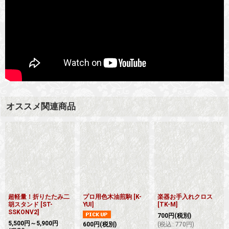
オススメ関連商品
超軽量！折りたたみ二
プロ用色木油煎駒
[
K-
楽器お手入れクロス
胡スタンド
[
ST-
YUI
]
[
TK-M
]
SSKONV2
]
700
円
(税別)
5,500
円
～5,900
円
600
円
(税別)
(
税込
:
770
円
)