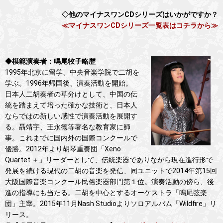
◇他のマイナスワンCDシリーズはいかがですか？
≪マイナスワンCDシリーズ一覧表はコチラから≫
◆模範演奏者：鳴尾牧子略歴
1995年北京に留学、中央音楽学院で二胡を
学ぶ。1996年帰国後、演奏活動を開始。
日本人二胡奏者の草分けとして、中国の伝
統を踏まえて培った確かな技術と、日本人
ならではの新しい感性で演奏活動を展開す
る。聶靖宇、王永徳等著名な教育家に師
事。これまでに国内外の国際コンクールで
優勝。2012年より胡琴重奏団「Xeno
Quartet ＋」リーダーとして、伝統楽器でありながら現在進行形で
発展を続ける現代の二胡の音楽を発信、同ユニットで2014年第15回
大阪国際音楽コンクール民俗楽器部門第１位。演奏活動の傍ら、後
進の指導にも当たる。二胡を中心とするオーケストラ「鳴尾弦楽
団」主宰。2015年11月Nash Studioよりソロアルバム「Wildfire」リ
リース。