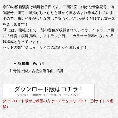
今CDの模範演奏は鳴尾牧子氏です。二胡譜面に細かな音楽記号、装
飾記号、運弓、運指がしっかりと細かく書き込まれ作成されていま
すので、曲レベルが心配な方もご安心ください♪聴くだけでも雰囲気
を楽しめます！
CDには、模範として二胡の音色が収録されています。１トラック目
に「伴奏＋模範演奏」、２トラック目に「カラオケ伴奏のみ」の収
録構成となっています。
セットの数字譜はＡ４サイズの譜面が付属します！
▼ 収載曲 Vol.34
青龍の鱗／古後公隆作曲／F調
ダウンロード版がご希望の方はコチラをクリック！（別サイトへ遷
移）