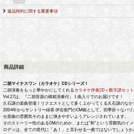
返品特約に関する重要事項
商品詳細
二胡マイナスワン（カラオケ）CDシリーズ！
二胡演奏をもっと華やかにしてくれる
カラオケ伴奏CD＋数字譜セッ
Vol.27は、『二胡音源の模範演奏付』１曲入りでのお届けです！
久石譲の楽曲登場！リクエストとして多く上がってくる久石譲のなか
2004年からサントリー緑茶 伊右衛門のCM曲として、四季折々な
せ原曲の雰囲気そのままに弾きやすいようアレンジされています。
そのストーリー性のあるCMのためか、または"和"という雰囲気の
ロディは、全ての世代に「あ！」と言わせる一曲ではないでしょうか