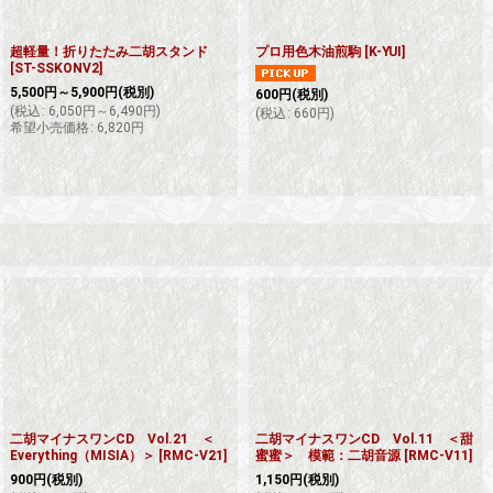
超軽量！折りたたみ二胡スタンド
プロ用色木油煎駒
[
K-YUI
]
[
ST-SSKONV2
]
5,500
円
～5,900
円
(税別)
600
円
(税別)
(
税込
:
6,050
円
～6,490
円
)
(
税込
:
660
円
)
希望小売価格
:
6,820
円
二胡マイナスワンCD Vol.21 ＜
二胡マイナスワンCD Vol.11 ＜甜
Everything（MISIA）＞
[
RMC-V21
]
蜜蜜＞ 模範：二胡音源
[
RMC-V11
]
900
円
(税別)
1,150
円
(税別)