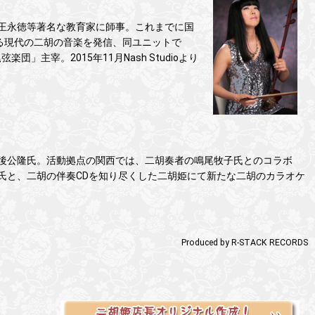
王永徳等著名な教育家に師事。これまでに国
続ける現代の二胡の音楽を発信、同ユニットで
宰。2015年11月Nash Studioより
後公隆氏。活動拠点の関西では、二胡奏者の鳴尾牧子氏とのコラボ
氏と、二胡の伴奏CDを知り尽くした二胡姫にて新たな二胡のカラオケ
Produced by R-STACK RECORDS