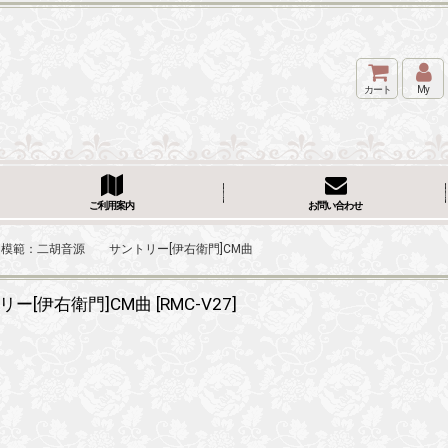
カート
My
ご利用案内
お問い合わせ
石譲＞ 模範：二胡音源 サントリー[伊右衛門]CM曲
リー[伊右衛門]CM曲
[
RMC-V27
]