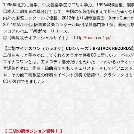
1995年北京に留学、中央音楽学院で二胡を学ぶ。1996年帰国後、演
日本人二胡奏者の草分けとして、中国の伝統を踏まえて培った確かな
内外の国際コンクールで優勝。2012年より胡琴重奏団「Xeno Qu
2014年第15回大阪国際音楽コンクール民俗楽器部門第１位。演奏活動の
ソロアルバム「Wildfire」リリース。
◎【鳴尾牧子オフィシャルサイト】：
http://huqin.cn1.jp/
【二胡マイナスワン（カラオケ）CDシリーズ：R-STACK RECORDS
二胡をもっと華やかにしてくれるカラオケ伴奏CDに新しいレーベル
マイナスワンとは、主メロディ部分だけをぬいた、いわゆるカラオケ
音源製作者は、作曲・編曲者でもありチェリスト、そしてピアニスト
や、その他二胡教室の伴奏やイベント演奏で活躍中。クラシックはも
CDが製作できました♪
【 二胡の調ポジション資料！ 】