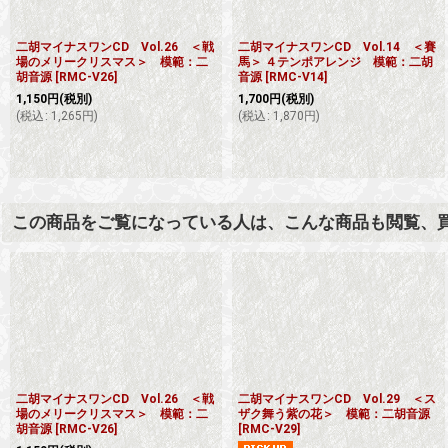
二胡マイナスワンCD Vol.26 ＜戦
二胡マイナスワンCD Vol.14 ＜賽
場のメリークリスマス＞ 模範：二
馬＞ ４テンポアレンジ 模範：二胡
胡音源
[
RMC-V26
]
音源
[
RMC-V14
]
1,150
円
(税別)
1,700
円
(税別)
(
税込
:
1,265
円
)
(
税込
:
1,870
円
)
この商品をご覧になっている人は、こんな商品も閲覧、
二胡マイナスワンCD Vol.26 ＜戦
二胡マイナスワンCD Vol.29 ＜ス
場のメリークリスマス＞ 模範：二
ザク舞う紫の花＞ 模範：二胡音源
胡音源
[
RMC-V26
]
[
RMC-V29
]