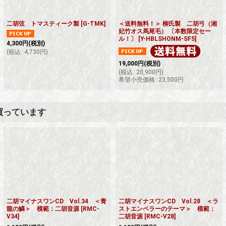
二胡弦 トマスティーク製
[
G-TMK
]
＜送料無料！＞ 柳氏製 二胡弓（湘
妃竹オス馬尾毛） 〔本数限定セー
ル！〕
[
Y-HBLSHONM-SF5
]
4,300
円
(税別)
(
税込
:
4,730
円
)
19,000
円
(税別)
(
税込
:
20,900
円
)
希望小売価格
:
23,500
円
買っています
二胡マイナスワンCD Vol.34 ＜青
二胡マイナスワンCD Vol.28 ＜ラ
龍の鱗＞ 模範：二胡音源
[
RMC-
ストエンペラーのテーマ＞ 模範：
V34
]
二胡音源
[
RMC-V28
]