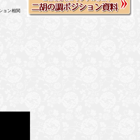
ション相関
。