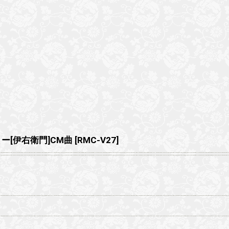
ー[伊右衛門]CM曲
[
RMC-V27
]