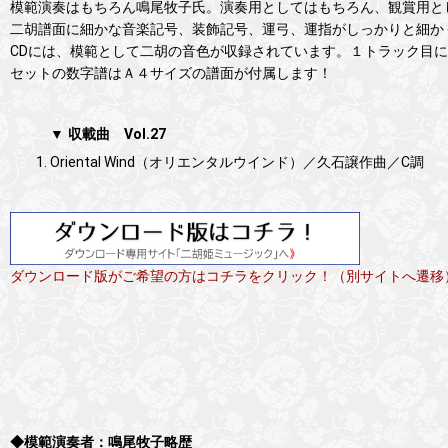
模範演奏はもちろん鳴尾牧子氏。演奏用としてはもちろん、観賞用と
二胡譜面に細かな音楽記号、装飾記号、運弓、運指がしっかりと細か
CDには、模範として二胡の音色が収録されています。１トラック目
セットの数字譜はＡ４サイズの譜面が付属します！
▼ 収載曲 Vol.27
Oriental Wind（オリエンタルウインド）／久石譲作曲／C調
ダウンロード版がご希望の方はコチラをクリック！（別サイトへ遷移
◆模範演奏者：鳴尾牧子略歴