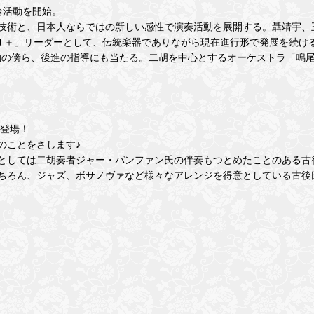
奏活動を開始。
技術と、日本人ならではの新しい感性で演奏活動を展開する。聶靖宇、
artet ＋」リーダーとして、伝統楽器でありながら現在進行形で発展を
傍ら、後進の指導にも当たる。二胡を中心とするオーケストラ「鳴尾弦楽団」主
】
が登場！
のことをさします♪
としては二胡奏者ジャー・パンファン氏の伴奏もつとめたことのある古
ちろん、ジャズ、ボサノヴァなど様々なアレンジを得意としている古後