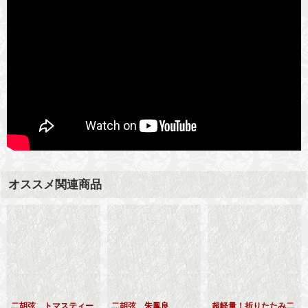
オススメ関連商品
二胡弦 トマスティー
二胡弦 朱鳳良
超軽量！折りたたみ二