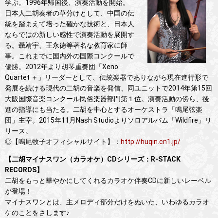
学ぶ。1996年帰国後、演奏活動を開始。
日本人二胡奏者の草分けとして、中国の伝
統を踏まえて培った確かな技術と、日本人
ならではの新しい感性で演奏活動を展開す
る。聶靖宇、王永徳等著名な教育家に師
事。これまでに国内外の国際コンクールで
優勝。2012年より胡琴重奏団「Xeno
Quartet ＋」リーダーとして、伝統楽器でありながら現在進行形で
発展を続ける現代の二胡の音楽を発信、同ユニットで2014年第15回
大阪国際音楽コンクール民俗楽器部門第１位。演奏活動の傍ら、後
進の指導にも当たる。二胡を中心とするオーケストラ「鳴尾弦楽
団」主宰。2015年11月Nash Studioよりソロアルバム「Wildfire」リ
リース。
◎【鳴尾牧子オフィシャルサイト】：
http://huqin.cn1.jp/
【二胡マイナスワン（カラオケ）CDシリーズ：R-STACK
RECORDS】
二胡をもっと華やかにしてくれるカラオケ伴奏CDに新しいレーベル
が登場！
マイナスワンとは、主メロディ部分だけをぬいた、いわゆるカラオ
ケのことをさします♪