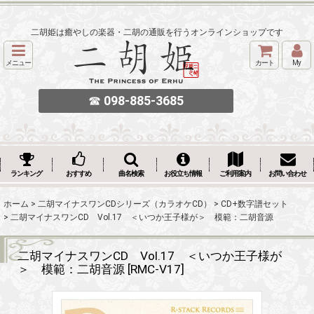
二胡姫は癒やしの楽器・二胡の通販を行うオンラインショップです
メニュー
カート
My
☎
098-885-3685
ランキング
おすすめ
曲名検索
お役立ち情報
ご利用案内
お問い合わせ
ホーム
>
二胡マイナスワンCDシリーズ（カラオケCD）
>
CD+数字譜セット
>
二胡マイナスワンCD Vol.17 ＜いつか王子様が＞ 模範：二胡音源
二胡マイナスワンCD Vol.17 ＜いつか王子様が
＞ 模範：二胡音源
[
RMC-V17
]