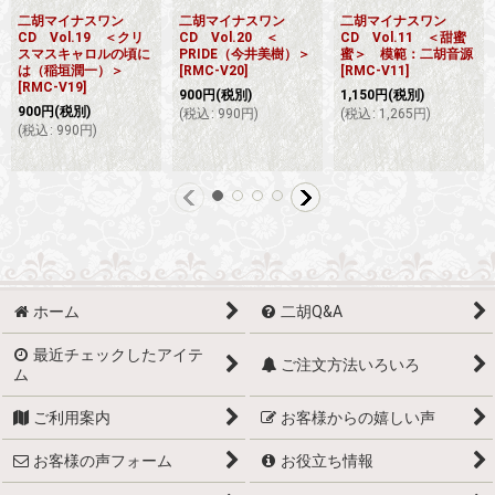
二胡マイナスワン
二胡マイナスワン
二胡マイナスワン
CD Vol.19 ＜クリ
CD Vol.20 ＜
CD Vol.11 ＜甜蜜
スマスキャロルの頃に
PRIDE（今井美樹）＞
蜜＞ 模範：二胡音源
は（稲垣潤一）＞
[
RMC-V20
]
[
RMC-V11
]
[
RMC-V19
]
900
円
(税別)
1,150
円
(税別)
900
円
(税別)
(
税込
:
990
円
)
(
税込
:
1,265
円
)
(
税込
:
990
円
)
ホーム
二胡Q&A
最近チェックしたアイテ
ご注文方法いろいろ
ム
ご利用案内
お客様からの嬉しい声
お客様の声フォーム
お役立ち情報