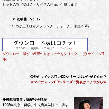
セットの数字譜はＡ４サイズの譜面が付属します！
▼ 収載曲 Vol.17
いつか王子様が／フランク・チャーチル作曲／G調
ダウンロード版がご希望の方はコチラをクリック！（別サイトへ遷
移）
◇他のマイナスワンCDシリーズはいかがですか？
≪マイナスワンCDシリーズ一覧表はコチラから≫
◆模範演奏者：鳴尾牧子略歴
1995年北京に留学、中央音楽学院で二胡を