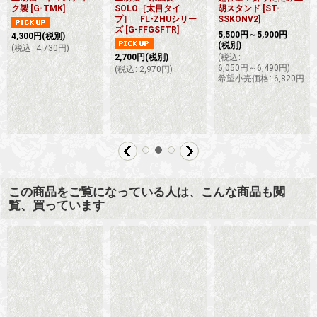
ク製
[
G-TMK
]
SOLO［太目タイ
胡スタンド
[
ST-
プ］ FL-ZHUシリー
SSKONV2
]
ズ
[
G-FFGSFTR
]
5,500
円
～5,900
円
4,300
円
(税別)
(税別)
(
税込
:
4,730
円
)
2,700
円
(税別)
(
税込
:
6,050
円
～6,490
円
)
(
税込
:
2,970
円
)
希望小売価格
:
6,820
円
この商品をご覧になっている人は、こんな商品も閲
覧、買っています