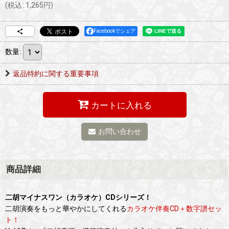
(
税込
:
1,265
円
)
Facebookでシェア
数量
:
返品特約に関する重要事項
カートに入れる
お問い合わせ
商品詳細
二胡マイナスワン（カラオケ）CDシリーズ！
二胡演奏をもっと華やかにしてくれる
カラオケ伴奏CD＋数字譜セッ
ト！