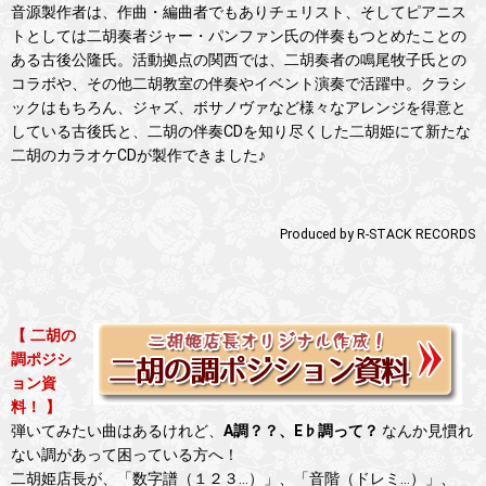
音源製作者は、作曲・編曲者でもありチェリスト、そしてピアニス
トとしては二胡奏者ジャー・パンファン氏の伴奏もつとめたことの
ある古後公隆氏。活動拠点の関西では、二胡奏者の鳴尾牧子氏との
コラボや、その他二胡教室の伴奏やイベント演奏で活躍中。クラシ
ックはもちろん、ジャズ、ボサノヴァなど様々なアレンジを得意と
している古後氏と、二胡の伴奏CDを知り尽くした二胡姫にて新たな
二胡のカラオケCDが製作できました♪
Produced by R-STACK RECORDS
【 二胡の
調ポジシ
ョン資
料！ 】
弾いてみたい曲はあるけれど、
A調？？、E♭調って？
なんか見慣れ
ない調があって困っている方へ！
二胡姫店長が、「数字譜（１２３…）」、「音階（ドレミ…）」、