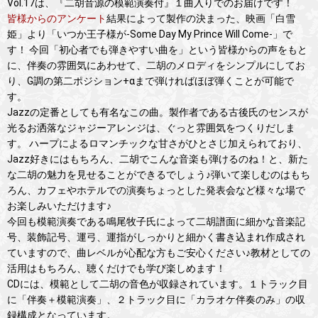
Vol.17は、『二胡音源の模範演奏付』１曲入りでのお届けです！
皆様からのアンケート
結果によって製作の決まった、映画「白雪
姫」より「いつか王子様が-Some Day My Prince Will Come-」で
す！ 今回「初心者でも弾きやすい曲を」という皆様からの声をもと
に、伴奏の雰囲気にあわせて、二胡のメロディをシンプルにしてお
り、G調の第二ポジション+αまで弾ければほぼ弾くことが可能で
す。
Jazzの定番としても有名なこの曲。製作者である古後氏のセンスが
光るお洒落なジャジーアレンジは、ぐっと雰囲気をつくりだしま
す。 ハープによるロマンチックな甘さがひとさじ加えられており、
Jazz好きにはもちろん、二胡でこんな音楽も弾けるのね！と、新た
な二胡の魅力を見せることができるでしょう♪弾いて楽しむのはもち
ろん、カフェやホテルでの演奏ちょっとした発表会など様々な場で
お楽しみいただけます♪
今回も模範演奏である鳴尾牧子氏によって二胡譜面に細かな音楽記
号、装飾記号、運弓、運指がしっかりと細かく書き込まれ作成され
ていますので、曲レベルが心配な方もご安心ください♪教材としての
活用はもちろん、聴くだけでも学び楽しめます！
CDには、模範として二胡の音色が収録されています。１トラック目
に「伴奏＋模範演奏」、２トラック目に「カラオケ伴奏のみ」の収
録構成となっています。