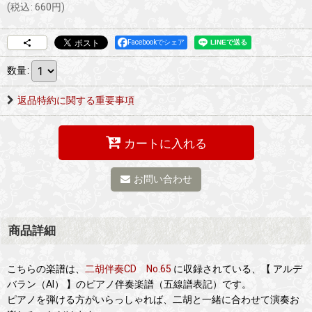
(
税込
:
660
円
)
Facebookでシェア
数量
:
返品特約に関する重要事項
カートに入れる
お問い合わせ
商品詳細
こちらの楽譜は、
二胡伴奏CD No.65
に収録されている、【 アルデ
バラン（AI） 】のピアノ伴奏楽譜（五線譜表記）です。
ピアノを弾ける方がいらっしゃれば、二胡と一緒に合わせて演奏お