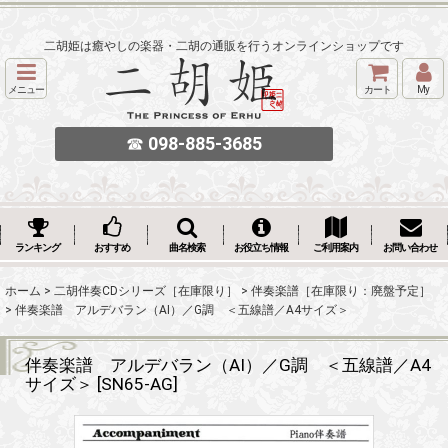
二胡姫は癒やしの楽器・二胡の通販を行うオンラインショップです
メニュー
カート
My
☎
098-885-3685
ランキング
おすすめ
曲名検索
お役立ち情報
ご利用案内
お問い合わせ
ホーム
>
二胡伴奏CDシリーズ［在庫限り］
>
伴奏楽譜［在庫限り：廃盤予定］
>
伴奏楽譜 アルデバラン（AI）／G調 ＜五線譜／A4サイズ＞
伴奏楽譜 アルデバラン（AI）／G調 ＜五線譜／A4
サイズ＞
[
SN65-AG
]