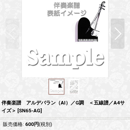
伴奏楽譜 アルデバラン（AI）／G調 ＜五線譜／A4サ
イズ＞
[
SN65-AG
]
販売価格
:
600
円
(税別)