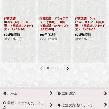
伴奏楽譜
伴奏楽譜 ドライフラ
伴奏楽譜 One
Story（AI）／B♭
ワー（優里）／G調
Love（嵐）／B♭調,G
調 ＜五線譜／A4サイ
＜五線譜／A4サイズ＞
調 ＜五線譜／A4サイ
ズ＞
[
SN65-SG
]
[
SP52-DG
]
ズ＞
[
SN53-OG
]
600
円
(税別)
600
円
(税別)
600
円
(税別)
(
税込
:
660
円
)
(
税込
:
660
円
)
(
税込
:
660
円
)
ホーム
二胡Q&A
最近チェックしたアイテ
ご注文方法いろいろ
ム