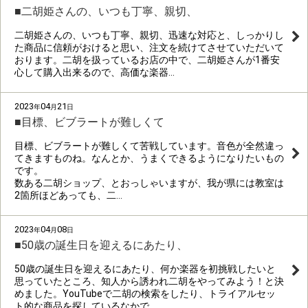
■二胡姫さんの、いつも丁寧、親切、
二胡姫さんの、いつも丁寧、親切、迅速な対応と、しっかりし
た商品に信頼がおけると思い、注文を続けてさせていただいて
おります。二胡を扱っているお店の中で、二胡姫さんが1番安
心して購入出来るので、高価な楽器…
2023
04
21
年
月
日
■目標、ビブラートが難しくて
目標、ビブラートが難しくて苦戦しています。音色が全然違っ
てきますものね。なんとか、うまくできるようになりたいもの
です。
数ある二胡ショップ、とおっしゃいますが、我が県には教室は
2箇所ほどあっても、二…
2023
04
08
年
月
日
■50歳の誕生日を迎えるにあたり、
50歳の誕生日を迎えるにあたり、何か楽器を初挑戦したいと
思っていたところ、知人から誘われ二胡をやってみよう！と決
めました。YouTubeで二胡の検索をしたり、トライアルセッ
ト的な商品を探しているなかで…