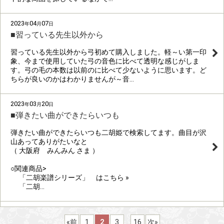
2023
04
07
年
月
日
■習っている先生以外から
習っている先生以外から弓初めて購入しました。軽～い第一印
象、今まで使用していた弓の音色に比べて透明な感じがしま
す。弓の毛の本数は以前のに比べて少ないように思います。ど
ちらが良いのかはわかりませんが～音…
2023
03
20
年
月
日
■弾きたい曲ができたらいつも
弾きたい曲ができたらいつも二胡姫で検索してます。曲目が沢
山あってありがたいなと
（ 大阪府 みんみん さま ）
○関連商品>
「二胡楽譜シリーズ」 はこちら »
「二胡…
«
前
1
2
3
...
16
次
»