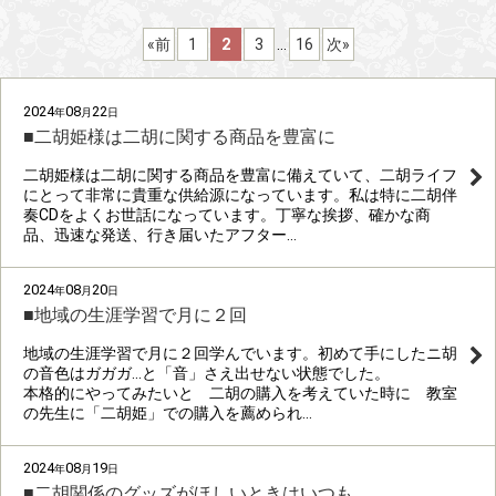
キーワード
:
«
前
1
2
3
...
16
次
»
カテゴリ
:
2024
08
22
年
月
日
絞り込む
■二胡姫様は二胡に関する商品を豊富に
二胡姫様は二胡に関する商品を豊富に備えていて、二胡ライフ
にとって非常に貴重な供給源になっています。私は特に二胡伴
奏CDをよくお世話になっています。丁寧な挨拶、確かな商
品、迅速な発送、行き届いたアフター…
2024
08
20
年
月
日
■地域の生涯学習で月に２回
地域の生涯学習で月に２回学んでいます。初めて手にしたニ胡
の音色はガガガ…と「音」さえ出せない状態でした。
本格的にやってみたいと 二胡の購入を考えていた時に 教室
の先生に「二胡姫」での購入を薦められ…
2024
08
19
年
月
日
■二胡関係のグッズがほしいときはいつも