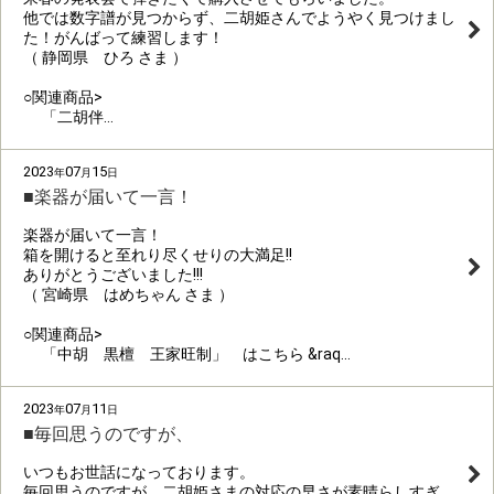
他では数字譜が見つからず、二胡姫さんでようやく見つけまし
た！がんばって練習します！
（ 静岡県 ひろ さま ）
○関連商品>
「二胡伴…
2023
07
15
年
月
日
■楽器が届いて一言！
楽器が届いて一言！
箱を開けると至れり尽くせりの大満足!!
ありがとうございました!!!
（ 宮崎県 はめちゃん さま ）
○関連商品>
「中胡 黒檀 王家旺制」 はこちら &raq…
2023
07
11
年
月
日
■毎回思うのですが、
いつもお世話になっております。
毎回思うのですが、二胡姫さまの対応の早さが素晴らしすぎ