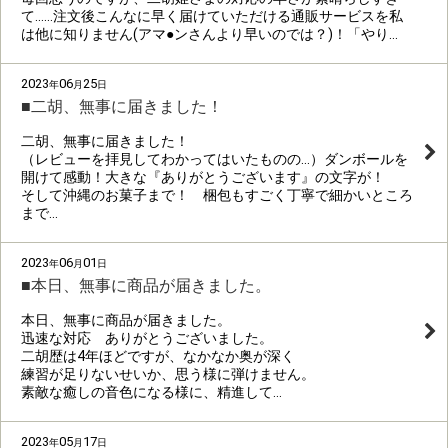
て……注文後こんなに早く届けていただける通販サービスを私
は他に知りません(アマ●ンさんより早いのでは？)！「やり…
2023
06
25
年
月
日
■二胡、無事に届きました！
二胡、無事に届きました！
（レビューを拝見してわかってはいたものの…）ダンボールを
開けて感動！大きな『ありがとうございます』の文字が！
そして沖縄のお菓子まで！ 梱包もすごく丁寧で細かいところ
まで…
2023
06
01
年
月
日
■本日、無事に商品が届きました。
本日、無事に商品が届きました。
迅速な対応 ありがとうございました。
二胡歴は4年ほどですが、なかなか奥が深く
練習が足りないせいか、思う様に弾けません。
素敵な癒しの音色になる様に、精進して…
2023
05
17
年
月
日