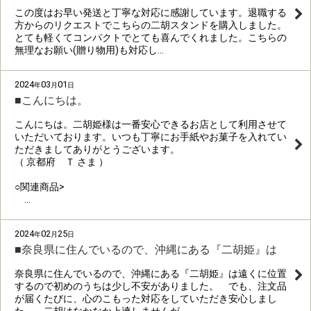
この度はお早い発送と丁寧な対応に感謝しています。退職する
方からのリクエストでこちらの二胡スタンドを購入しました。
とても軽くてコンパクトでとても喜んでくれました。こちらの
無理なお願い(贈り物用)も対応し…
2024
03
01
年
月
日
■こんにちは。
こんにちは。二胡姫様は一番安心できるお店として利用させて
いただいております。いつも丁寧にお手紙やお菓子を入れてい
ただきましてありがとうございます。
（ 京都府 Ｔ さま ）
○関連商品>
…
2024
02
25
年
月
日
■奈良県に住んでいるので、沖縄にある『二胡姫』は
奈良県に住んでいるので、沖縄にある『二胡姫』は遠くに位置
するので初めのうちは少し不安がありました。 でも、注文品
が届くたびに、心のこもった対応をしていただき安心しまし