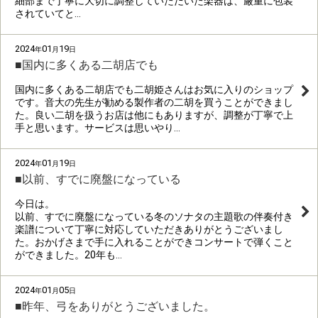
細部まで丁寧に大切に調整していただいた楽器は、厳重に包装
されていてと…
2024
01
19
年
月
日
■国内に多くある二胡店でも
国内に多くある二胡店でも二胡姫さんはお気に入りのショップ
です。音大の先生が勧める製作者の二胡を買うことができまし
た。良い二胡を扱うお店は他にもありますが、調整が丁寧で上
手と思います。サービスは思いやり…
2024
01
19
年
月
日
■以前、すでに廃盤になっている
今日は。
以前、すでに廃盤になっている冬のソナタの主題歌の伴奏付き
楽譜について丁寧に対応していただきありがとうございまし
た。おかげさまで手に入れることができコンサートで弾くこと
ができました。20年も…
2024
01
05
年
月
日
■昨年、弓をありがとうございました。