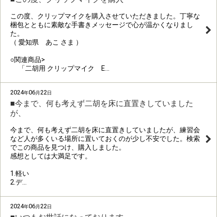
この度、クリップマイクを購入させていただきました。丁寧な
梱包とともに素敵な手書きメッセージで心が温かくなりまし
た。
（ 愛知県 あこ さま ）
○関連商品>
「二胡用 クリップマイク E…
2024
06
22
年
月
日
■今まで、何も考えず二胡を床に直置きしていました
が、
今まで、何も考えず二胡を床に直置きしていましたが、練習会
など人が多くいる場所に置いておくのが少し不安でした。検索
でこの商品を見つけ、購入しました。
感想としては大満足です。
1.軽い
2.デ…
2024
06
22
年
月
日