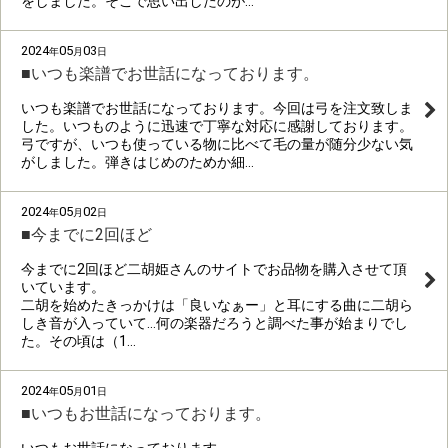
をしました。そこで思い出したのが…
2024
05
03
年
月
日
■いつも楽譜でお世話になっております。
いつも楽譜でお世話になっております。今回は弓を注文致しま
した。いつものように迅速で丁寧な対応に感謝しております。
弓ですが、いつも使っている物に比べて毛の量が随分少ない気
がしました。弾きはじめのためか細…
2024
05
02
年
月
日
■今までに2回ほど
今までに2回ほど二胡姫さんのサイトでお品物を購入させて頂
いています。
二胡を始めたきっかけは「良いなぁー」と耳にする曲に二胡ら
しき音が入っていて…何の楽器だろうと調べた事が始まりでし
た。その頃は（1…
2024
05
01
年
月
日
■いつもお世話になっております。