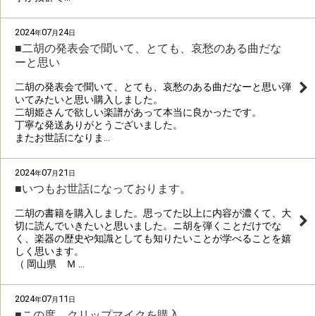
2024
07
24
年
月
日
■二胡の発表会で聞いて、とても、哀愁のある曲だな
ーと思い
二胡の発表会で聞いて、とても、哀愁のある曲だなーと思い弾
いてみたいと思い購入しました。
二胡姫さんで欲しい楽譜があって本当に良かったです。
丁寧な発送ありがとうございました。
またお世話になりま…
2024
07
21
年
月
日
■いつもお世話になっております。
二胡の書籍を購入しました。思ってた以上に内容が濃くて、大
切に読んでいきたいと思いました。ニ胡を弾くことだけでな
く、楽器の歴史や知識としても知りたいことが学べることを嬉
しく思います。
（ 岡山県 Ｍ …
2024
07
11
年
月
日
■この度、クリップマイクを購入