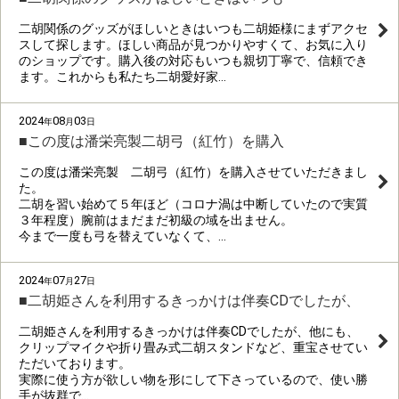
二胡関係のグッズがほしいときはいつも二胡姫様にまずアクセ
スして探します。ほしい商品が見つかりやすくて、お気に入り
のショップです。購入後の対応もいつも親切丁寧で、信頼でき
ます。これからも私たち二胡愛好家…
2024
08
03
年
月
日
■この度は潘栄亮製二胡弓（紅竹）を購入
この度は潘栄亮製 二胡弓（紅竹）を購入させていただきまし
た。
二胡を習い始めて５年ほど（コロナ渦は中断していたので実質
３年程度）腕前はまだまだ初級の域を出ません。
今まで一度も弓を替えていなくて、…
2024
07
27
年
月
日
■二胡姫さんを利用するきっかけは伴奏CDでしたが、
二胡姫さんを利用するきっかけは伴奏CDでしたが、他にも、
クリップマイクや折り畳み式二胡スタンドなど、重宝させてい
ただいております。
実際に使う方が欲しい物を形にして下さっているので、使い勝
手が抜群で…