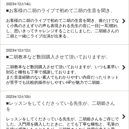
2023
12
14
年
月
日
■お客様の二胡のライブで初めて二胡の生音を聞き、
お客様の二胡のライブで初めて二胡の生音を聞き、曲だけでな
く小鳥のさえずりの声も表現される先生の音に一目(一耳)惚れ
し、思いきってチャレンジすることにしました。二胡姫さんの
二胡と一緒にライブ出演が出来る…
2023
12
12
年
月
日
■二胡教本など数回購入させて頂いておりますが、
二胡教本など数回購入させて頂いておりますが、いつも素早い
対応と梱包も丁寧で感謝しております。
また音楽経験のない素人でもわかりやすい内容だったりネット
が苦手でも比較的操作がしやすいHPが魅力で二胡姫…
2023
12
10
年
月
日
■レッスンをしてくださっている先生が、二胡姫さん
を
レッスンをしてくださっている先生が、二胡姫さんをご存じで
した。入門用を購入したときに、とても丁寧な梱包と、毛筆の