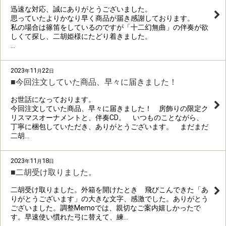
迅速な対応、誠にありがとうございました。
思っていたよりかなり早く商品が届き感謝しております。
私の場合は篠笛をしているのですが「十二幻無曲」の伴奏が欲
しくて探し、二胡姫様にたどり着きました。
…
2023
11
22
年
月
日
■今回注文していた商品、早々に届きました！
お世話になっております。
今回注文していた商品、早々に届きました！ 房飾りの限定ク
リスマスオーナメントと、伴奏CD。 いつものことながら、
丁寧に梱包していただき、ありがとうございます。 まだまだ
二胡…
2023
11
18
年
月
日
■二胡受け取りました。
二胡受け取りました。外箱を開けたとき 飛びこんできた「あ
りがとうございます」の大きな文字、感激でした。ありがとう
ございました。調整Memoでは、親切なご案内嬉しかったで
す。早速使い慣れた弓に替えて、練…