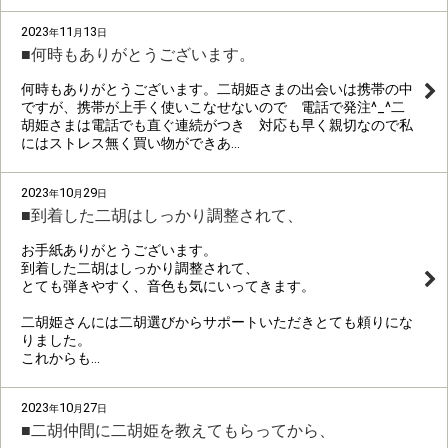
2023
11
13
年
月
日
■何時もありがとうございます。
何時もありがとうございます。二胡姫さまの出会いは携帯の中
ですが、携帯が上手く使いこなせないので 電話で発注^_^二
胡姫さまは電話でも直ぐ連続がつき 対応も早く親切なので私
にはストレス無く買い物ができあ…
2023
10
29
年
月
日
■到着した二胡はしっかり調整されて、
お手紙ありがとうございます。
到着した二胡はしっかり調整されて、
とても弾きやすく、音色も気にいってきます。
二胡姫さんには二胡選びからサポートいただきとても頼りにな
りました。
これからも…
2023
10
27
年
月
日
■二胡仲間に二胡姫を教えてもらってから、