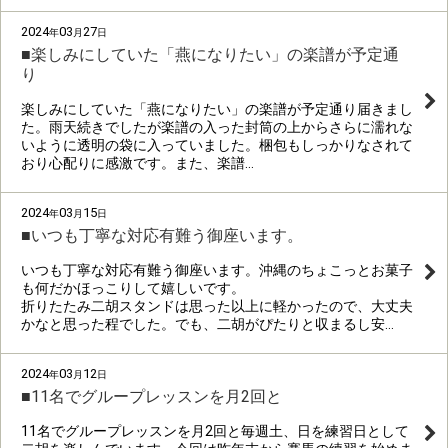
2024
03
27
年
月
日
■楽しみにしていた「燕になりたい」の楽譜が予定通
り
楽しみにしていた「燕になりたい」の楽譜が予定通り届きまし
た。雨天続きでしたが楽譜の入った封筒の上からさらに濡れな
いように透明の袋に入っていました。梱包もしっかりなされて
おり心配りに感激です。また、楽譜…
2024
03
15
年
月
日
■いつも丁寧な対応有難う御座います。
いつも丁寧な対応有難う御座います。沖縄のちょこっとお菓子
も何だかほっこりして嬉しいです。
折りたたみ二胡スタンドは思った以上に軽かったので、大丈夫
かなと思った程でした。でも、二胡がぴたりと収まるし安…
2024
03
12
年
月
日
■11名でグループレッスンを月2回と
11名でグループレッスンを月2回と毎週土、日を練習日として