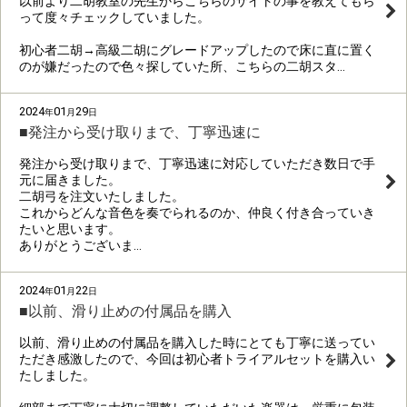
以前より二胡教室の先生からこちらのサイトの事を教えてもら
って度々チェックしていました。
初心者二胡→高級二胡にグレードアップしたので床に直に置く
のが嫌だったので色々探していた所、こちらの二胡スタ…
2024
01
29
年
月
日
■発注から受け取りまで、丁寧迅速に
発注から受け取りまで、丁寧迅速に対応していただき数日で手
元に届きました。
二胡弓を注文いたしました。
これからどんな音色を奏でられるのか、仲良く付き合っていき
たいと思います。
ありがとうございま…
2024
01
22
年
月
日
■以前、滑り止めの付属品を購入
以前、滑り止めの付属品を購入した時にとても丁寧に送ってい
ただき感激したので、今回は初心者トライアルセットを購入い
たしました。