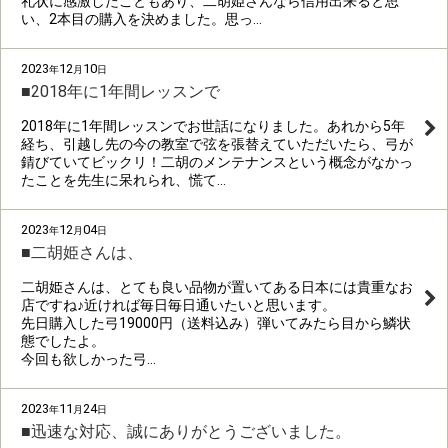
礼状に感激したこともあり、二胡姫さんなら信用出来ると思
い、2本目の購入を決めました。思っ…
2023
12
10
年
月
日
■2018年に1年間レッスンで
2018年に1年間レッスンでお世話になりました。あれから5年
経ち、引越し先の今の教室で弦を張替えていただいたら、弓が
錆びていてビックリ！二胡のメンテナンスという概念がなかっ
たことを先生に呆れられ、慌て…
2023
12
04
年
月
日
■二胡姫さんは、
二胡姫さんは、とても良い品物が置いてある日本には貴重なお
店ですね♪近ければ毎日毎日通いたいと思います。
先日購入した弓19000円（送料込み）弾いてみたら目から鱗状
態でしたよ。
今回も欲しかった弓…
2023
11
24
年
月
日
■迅速な対応、誠にありがとうございました。