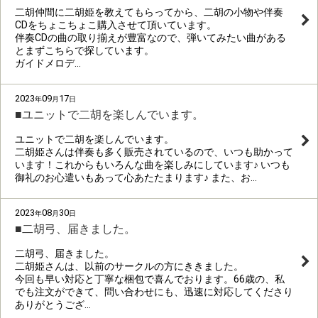
二胡仲間に二胡姫を教えてもらってから、二胡の小物や伴奏
CDをちょこちょこ購入させて頂いています。
伴奏CDの曲の取り揃えが豊富なので、弾いてみたい曲がある
とまずこちらで探しています。
ガイドメロデ…
2023
09
17
年
月
日
■ユニットで二胡を楽しんでいます。
ユニットで二胡を楽しんでいます。
二胡姫さんは伴奏も多く販売されているので、いつも助かって
います！これからもいろんな曲を楽しみにしています♪ いつも
御礼のお心遣いもあって心あたたまります♪ また、お…
2023
08
30
年
月
日
■二胡弓、届きました。
二胡弓、届きました。
二胡姫さんは、以前のサークルの方にききました。
今回も早い対応と丁寧な梱包で喜んでおります。66歳の、私
でも注文ができて、問い合わせにも、迅速に対応してくださり
ありがとうござ…