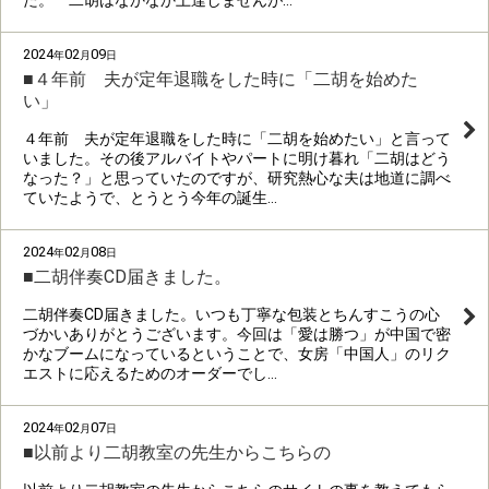
た。 二胡はなかなか上達しませんが…
2024
02
09
年
月
日
■４年前 夫が定年退職をした時に「二胡を始めた
い」
４年前 夫が定年退職をした時に「二胡を始めたい」と言って
いました。その後アルバイトやパートに明け暮れ「二胡はどう
なった？」と思っていたのですが、研究熱心な夫は地道に調べ
ていたようで、とうとう今年の誕生…
2024
02
08
年
月
日
■二胡伴奏CD届きました。
二胡伴奏CD届きました。いつも丁寧な包装とちんすこうの心
づかいありがとうございます。今回は「愛は勝つ」が中国で密
かなブームになっているということで、女房「中国人」のリク
エストに応えるためのオーダーでし…
2024
02
07
年
月
日
■以前より二胡教室の先生からこちらの