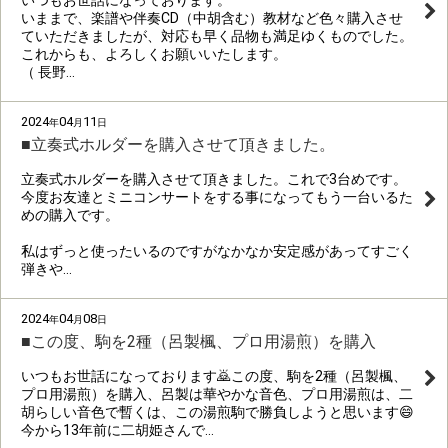
いつもお世話になっております。
いままで、楽譜や伴奏CD（中胡含む）教材など色々購入させ
ていただきましたが、対応も早く品物も満足ゆくものでした。
これからも、よろしくお願いいたします。
（ 長野…
2024
04
11
年
月
日
■立奏式ホルダーを購入させて頂きました。
立奏式ホルダーを購入させて頂きました。これで3台めです。
今度お友達とミニコンサートをする事になってもう一台いるた
めの購入です。
私はずっと使ったいるのですがなかなか安定感があってすごく
弾きや…
2024
04
08
年
月
日
■この度、駒を2種（呂製楓、プロ用湯煎）を購入
いつもお世話になっております🙇この度、駒を2種（呂製楓、
プロ用湯煎）を購入、呂製は華やかな音色、プロ用湯煎は、二
胡らしい音色で暫くは、この湯煎駒で勝負しようと思います😄
今から13年前に二胡姫さんで…