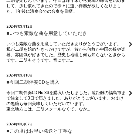
二胡を楽しんでいます。今回は昨年末から賽馬の練習を始めま
して、少し慣れてきたので徐々に速い伴奏が欲しくなりまし
た。1年後に演奏会での合奏を目標…
2024
03
12
年
月
日
■いつも素敵な曲を用意していただき
いつも素敵な曲を用意していただきありがとうございます。
私が二胡を始めたきっかけですが、昔から何故か中国の服や楽
器、雰囲気が好きでした。歴史も地理も何も知らないときから
です。二胡もそうです。音にすご…
2024
03
10
年
月
日
■今回二胡伴奏CDを購入
今回二胡伴奏CD No.33を購入いたしました。遠距離の福島市ま
で注文して3日で届きました。ありがとうございます。おまけ
の黒糖も毎回美味しくいただいています。
東北地方には、二胡スクールなくて、なか…
2024
03
07
年
月
日
■この度はお早い発送と丁寧な