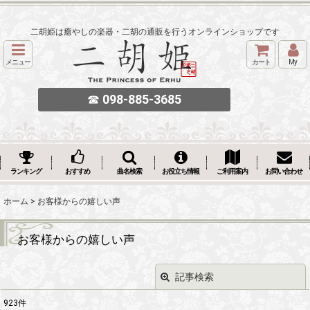
二胡姫は癒やしの楽器・二胡の通販を行うオンラインショップです
メニュー
カート
My
☎
098-885-3685
ランキング
おすすめ
曲名検索
お役立ち情報
ご利用案内
お問い合わせ
ホーム
>
お客様からの嬉しい声
お客様からの嬉しい声
記事検索
閉じる
923
件