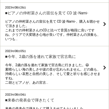
2023
08
26
年
月
日
■ピアノの仲村渠さんの宣伝を見て CD 波-Nami-
ピアノの仲村渠さんの宣伝を見て CD 波-Nami-、購入＆聴かせ
て頂きました。
これまでの仲村渠さんのCDと比べて音質が格段に良いです
ね。クリアで大変聴き心地が良いです。仲村渠さんの演奏も、
いつも…
2023
08
05
年
月
日
■今年、2歳の孫を連れて家族で宮古島に
今年、2歳の孫を連れて家族で宮古島に行きました。😃
素晴らしい海の美しさや波の音が忘れられません。どの曲も、
沖縄らしい哀愁と自然の美しさ、そして愛と祈りを感じさせま
すね。
二胡とピアノが、あの宮古…
2023
08
04
年
月
日
■来春の発表会で弾きたくて
来春の発表会で弾きたくて購入させてもらいました。