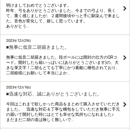
明けましておめでとうございます。
昨年、弓をありがとうございました。今までの弓より、長く
て、重く感じましたが、２週間後頃やっと手に馴染んで来まし
た。音色が変化して、嬉しく思っています。
ありがとう…
2023
12
29
年
月
日
■無事に低音二胡届きました。
無事に低音二胡届きました。段ボールには開封の仕方のQRコ
ード。開封したら箱いっぱいに(ありがとうございます)の、大
きな筆文字！二胡もとても丁寧にかつ素敵に梱包されており、
二胡姫様にお願いして本当によか…
2023
12
16
年
月
日
■迅速な対応、誠にありがとうございました。
今回はこれまで欲しかった商品をまとめて購入させていただき
ました。 迅速な対応＆丁寧な梱包をしていただき無事に手元
の届いて開封した時にはとても幸せな気持ちになれました♪
まだまだ二胡の道は険しく難しいで…