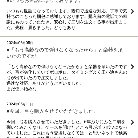
■いつもお世話になっております。
いつもお世話になっております。親切で迅速な対応、丁寧で気
持ちのこもった梱包に感謝しております。購入前の電話での相
談にものっていただき、安心して二胡を注文する事が出来まし
た。先程、届きました。どうもあり…
2024
06
05
年
月
日
■「もう高齢なので弾けなくなったから」と楽器を頂
いたのですが、
「もう高齢なので弾けなくなったから」と楽器を頂いたのです
が、弓が劣化していてボロボロ。タイミングよく王小迪さんの
弓が出ていたので注文しました。
迅速な対応、ありがとうございました。
まだ使い始めな…
2024
05
11
年
月
日
■今回、弓を購入させていただきました。
今回、弓を購入させていただきました。6年ぶりにふと二胡を
弾いてみたくなり、ケースを開けたところ弓がボワボワになっ
ていました。これはもう交換しなくては、と思いネットで検索