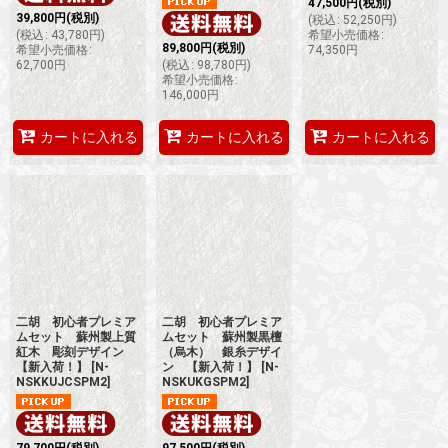
47,500
円
(税別)
39,800
円
(税別)
(
税込
:
52,250
円
)
(
税込
:
43,780
円
)
希望小売価格
:
89,800
円
(税別)
希望小売価格
:
74,350
円
62,700
円
(
税込
:
98,780
円
)
希望小売価格
:
146,000
円
カートに入れる
カートに入れる
カートに入れる
二胡 初心者プレミア
二胡 初心者プレミア
ムセット 蘇州製上質
ムセット 蘇州製黒檀
紅木 彫刻デザイン
（烏木） 銀糸デザイ
【新入荷！】
[
N-
ン 【新入荷！】
[
N-
NSKKUJCSPM2
]
NSKUKGSPM2
]
79,700
円
(税別)
97,500
円
(税別)