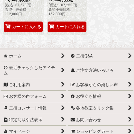
(
税込
:
87,670
円
)
(
税込
:
107,250
円
)
希望小売価格
:
希望小売価格
:
112,000
円
152,800
円
カートに入れる
カートに入れる
ホーム
二胡Q&A
最近チェックしたアイテ
ご注文方法いろいろ
ム
ご利用案内
お客様からの嬉しい声
お客様の声フォーム
お役立ち情報
二胡コンサート情報
各地教室＆リンク集
特定商取引法表示
お問い合わせ
マイページ
ショッピングカート