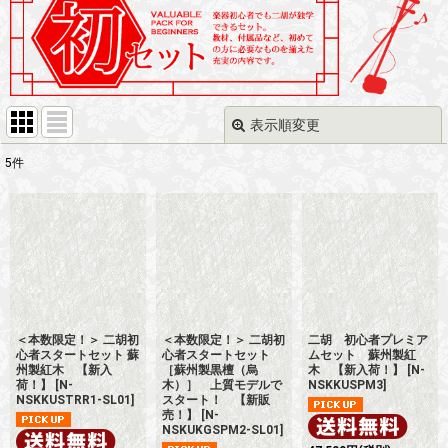
表示順変更
閉じる
5
件
表示数
:
並び順
:
絞り込む
＜本数限定！＞ 二胡初
＜本数限定！＞ 二胡初
二胡 初心者プレミア
心者スタートセット 蘇
心者スタートセット
ムセット 蘇州製紅
州製紅木 【新入
［蘇州製黒檀（烏
木 【新入荷！】
[
N-
荷！】
[
N-
木）］ 上質モデルで
NSKKUSPM3
]
NSKKUSTRR1-SL01
]
スタート！ 【新販
売！】
[
N-
NSKUKGSPM2-SL01
]