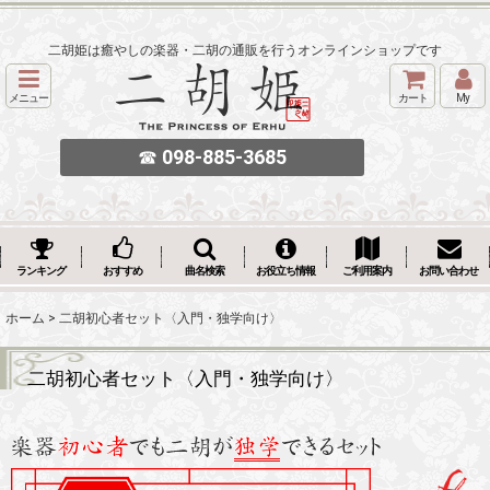
二胡姫は癒やしの楽器・二胡の通販を行うオンラインショップです
メニュー
カート
My
☎
098-885-3685
ランキング
おすすめ
曲名検索
お役立ち情報
ご利用案内
お問い合わせ
ホーム
>
二胡初心者セット〈入門・独学向け〉
二胡初心者セット〈入門・独学向け〉